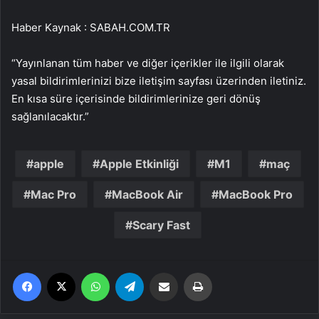
Haber Kaynak : SABAH.COM.TR
“Yayınlanan tüm haber ve diğer içerikler ile ilgili olarak
yasal bildirimlerinizi bize iletişim sayfası üzerinden iletiniz.
En kısa süre içerisinde bildirimlerinize geri dönüş
sağlanılacaktır.”
apple
Apple Etkinliği
M1
maç
Mac Pro
MacBook Air
MacBook Pro
Scary Fast
Facebook
X
WhatsApp
Telegram
Email'den paylaş
Yaz