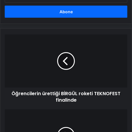
adresinizi
girin
Öğrencilerin
ürettiği
BİRGÜL roketi
TEKNOFEST
finalinde
Öğrencilerin ürettiği BİRGÜL roketi TEKNOFEST
finalinde
Türk
Telekom'un
Net
Insight