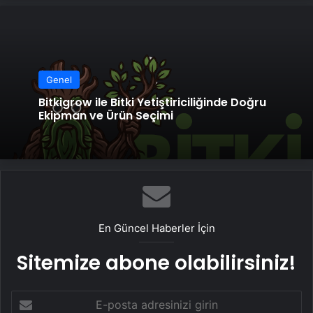
Genel
Bitkigrow ile Bitki Yetiştiriciliğinde Doğru
Ekipman ve Ürün Seçimi
En Güncel Haberler İçin
Sitemize abone olabilirsiniz!
E-
posta