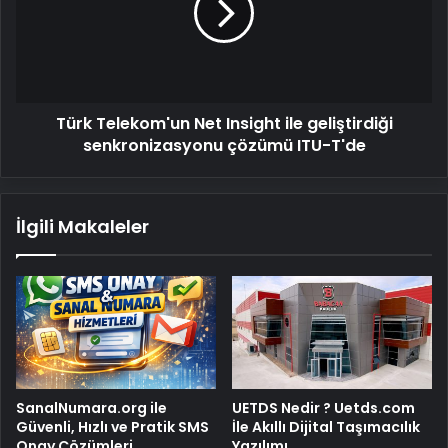
ile
geliştirdiği
senkronizasyonu
çözümü
ITU-
Türk Telekom'un Net Insight ile geliştirdiği
T'de
senkronizasyonu çözümü ITU-T'de
İlgili Makaleler
SanalNumara.org ile
UETDS Nedir ? Uetds.com
Güvenli, Hızlı ve Pratik SMS
İle Akıllı Dijital Taşımacılık
Onay Çözümleri
Yazılımı