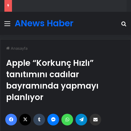
ANews Haber
Menü
A
Anasayfa
Apple “Korkunç Hızlı”
tanıtımını cadılar
bayramında yapmayı
planlıyor
Facebook
X
Tumblr
Messenger
WhatsApp
Telegram
Email'den paylaş