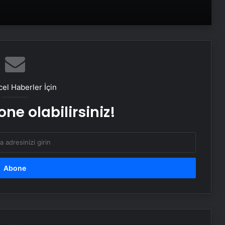
30 BÜYÜKŞEHİR LİSTESİ… 30
büyükşehir hangi iller? İşte isim isim
büyükşehir belediyeleri
Eczane hafta içi ve hafta sonu
çalışma saatleri 2025: Eczaneler
kaçta açılıyor, kaçta kapanıyor?
el Haberler İçin
GENÇLEŞTİREN GÜZELLİK YÖNTEMİ!
ne olabilirsiniz!
Doğal kolajen! ‘Kırışıklıkları ütü gibi
açıyor, cildi güzelleştiriyor’