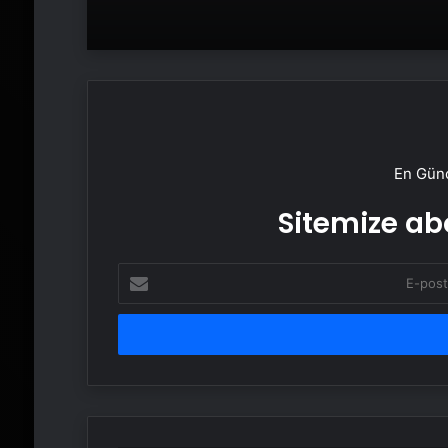
En Günc
Sitemize abo
E-
posta
adresinizi
girin