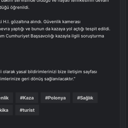
n bakım servisinde olduğu ve hayati tehlikesinin devam
ürdüğü öğrenildi.
 H.I. gözaltına alındı. Güvenlik kamerası
vra yaptığı ve bunun da kazaya yol açtığı tespit edildi.
rum Cumhuriyet Başsavcılığı kazayla ilgili soruşturma
i olarak yasal bildirimlerinizi bize iletişim sayfası
rimlerinize geri dönüş sağlanılacaktır.”
nlik
Kaza
Polonya
Sağlık
Çankırı Kalesinde Uçuruma Düşen
Genç Yaralandı
kika
turist
Samsun’da Uyuşturucu