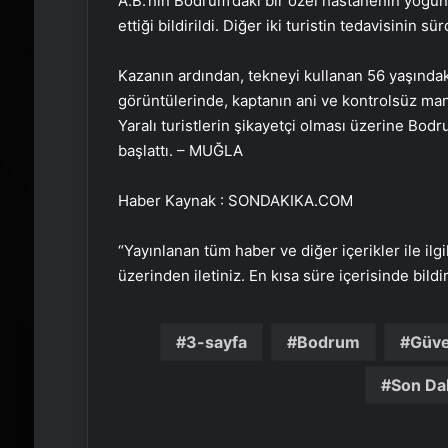
A.B.’nin Bodrum’daki bir özel hastanenin yoğu
ettiği bildirildi. Diğer iki turistin tedavisinin s
Kazanın ardından, tekneyi kullanan 56 yaşındaki
görüntülerinde, kaptanın ani ve kontrolsüz mane
Yaralı turistlerin şikayetçi olması üzerine Bod
başlattı. – MUĞLA
Haber Kaynak : SONDAKIKA.COM
“Yayınlanan tüm haber ve diğer içerikler ile ilgil
üzerinden iletiniz. En kısa süre içerisinde bildi
3-sayfa
Bodrum
Güve
Son Da