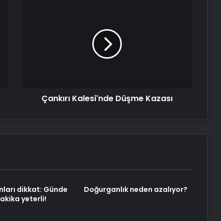
Çankırı
Kalesi'nde
Düşme
Kazası
Çankırı Kalesi'nde Düşme Kazası
nları dikkat: Günde
Doğurganlık neden azalıyor?
kika yeterli!