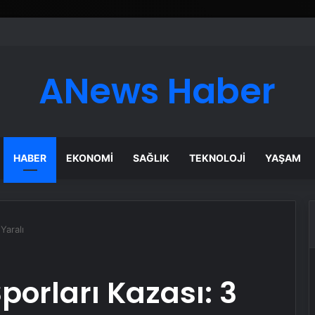
ANews Haber
HABER
EKONOMI
SAĞLIK
TEKNOLOJI
YAŞAM
Yaralı
orları Kazası: 3