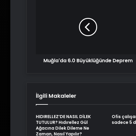
Muğla'da
6.0
Büyüklüğünde
Deprem
Muğla'da 6.0 Büyüklüğünde Deprem
İlgili Makaleler
HIDIRELLEZ’DE NASIL DİLEK
Ofis çalışa
TUTULUR? Hıdırellez Gül
sadece 5 da
Ağacına Dilek Dileme Ne
Zaman, Nasıl Yapılır?