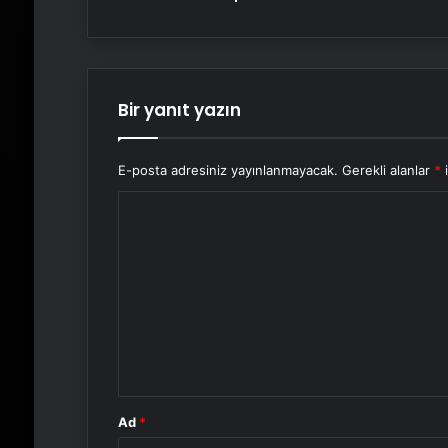
Bir yanıt yazın
E-posta adresiniz yayınlanmayacak.
Gerekli alanlar
*
i
Y
o
r
u
m
*
Ad
*