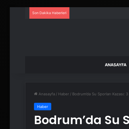
Son Dakika Haberleri
ANASAYFA
Anasayfa
/
Haber
/
Bodrum’da Su Sporları Kazası: 3 
Haber
Bodrum’da Su Sp