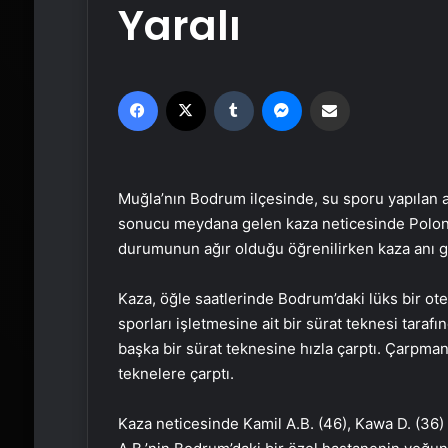
Yaralı
Facebook
X
Tumblr
Messenger
Email'den paylaş
Muğla’nın Bodrum ilçesinde, su sporu yapılan a
sonucu meydana gelen kaza neticesinde Polonya 
durumunun ağır olduğu öğrenilirken kaza anı g
Kaza, öğle saatlerinde Bodrum’daki lüks bir ot
sporları işletmesine ait bir sürat teknesi taraf
başka bir sürat teknesine hızla çarptı. Çarpmanı
teknelere çarptı.
Kaza neticesinde Kamil A.B. (46), Kawa D. (36) v