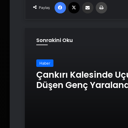
Facebook
X
Email'den paylaş
Yaz
Paylaş
Sonrakini Oku
Haber
Çankırı Kalesinde U
Düşen Genç Yaraland