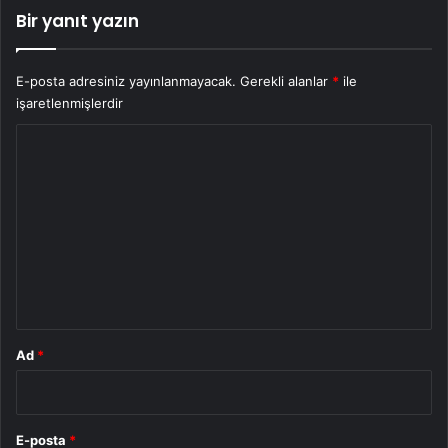
Bir yanıt yazın
E-posta adresiniz yayınlanmayacak.
Gerekli alanlar
*
ile
işaretlenmişlerdir
Y
o
r
u
m
*
Ad
*
E-posta
*