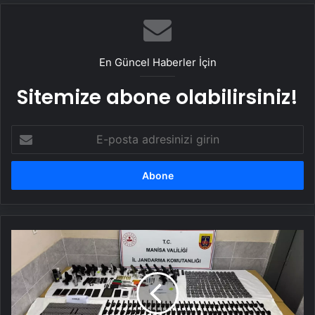
En Güncel Haberler İçin
Sitemize abone olabilirsiniz!
E-
posta
adresinizi
girin
Manisa'da
Silah
Ticareti
Operasyonu