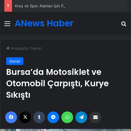
Kreş ve Spor Alanları İçin Profesyonel Zemin Çözümleri
ANews Haber
Menü
A
Anasayfa
/
Genel
Genel
Bursa’da Motosiklet ve
Otomobil Çarpıştı, Kurye
Sıkıştı
Facebook
X
Tumblr
Messenger
WhatsApp
Telegram
Email'den paylaş