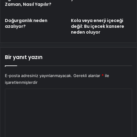
Zaman, Nasıl Yapılır?
Doğurganlık neden
Kola veya enerji içeceği
azalıyor?
değil: Bu içecek kansere
neden oluyor
Bir yanıt yazın
E-posta adresiniz yayınlanmayacak.
Gerekli alanlar
*
ile
işaretlenmişlerdir
Y
o
r
u
m