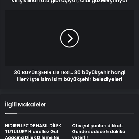
'Kırışıklıkları ütü gibi açıyor, cildi güzelleştiriyor'
30
BÜYÜKŞEHİR
LİSTESİ…
30
büyükşehir
hangi
iller?
İşte
isim
30 BÜYÜKŞEHİR LİSTESİ… 30 büyükşehir hangi
isim
büyükşehir
iller? İşte isim isim büyükşehir belediyeleri
belediyeleri
İlgili Makaleler
HIDIRELLEZ’DE NASIL DİLEK
Ofis çalışanları dikkat:
TUTULUR? Hıdırellez Gül
Günde sadece 5 dakika
Ağacına Dilek Dileme Ne
yeterli!