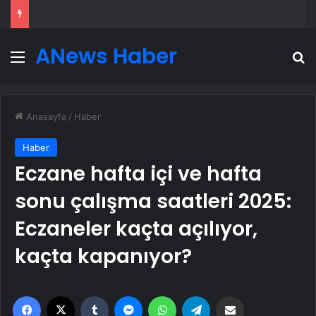
ANews Haber
Menü
A
Anasayfa
/
Haber
Haber
Eczane hafta içi ve hafta
sonu çalışma saatleri 2025:
Eczaneler kaçta açılıyor,
kaçta kapanıyor?
Facebook
X
Tumblr
Messenger
WhatsApp
Telegram
Email'den paylaş