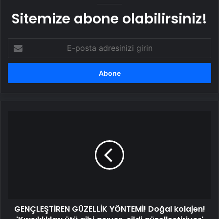
Sitemize abone olabilirsiniz!
E-
posta
adresinizi
girin
GENÇLEŞTİREN
GÜZELLİK
YÖNTEMİ!
Doğal
kolajen!
'Kırışıklıkları
ütü
gibi
açıyor,
GENÇLEŞTİREN GÜZELLİK YÖNTEMİ! Doğal kolajen!
cildi
güzelleştiriyor'