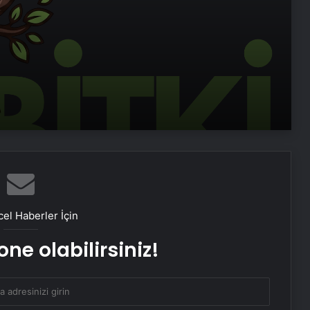
Zihnin Gizemli Sınırları ve Ötesi :
imi
Nasılnedir.com
Sosyox, Sosyal Medyada Büyümenin
Güvenilir Adresi Olarak Öne Çıkıyor
Şafak Sezer’den “Form” Çıkartması:
Batuhan Kuru ile Yeni Bir Başlangıç!
Sosyal Medyada “Batuhan Kuru”
Fırtınası: Şafak Sezer’in Değişimi Viral
el Haberler İçin
Oldu!
ne olabilirsiniz!
Zarafetin ve Kalitenin Yeni Adı Roxx
Signature