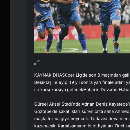
KAYNAK
DHA
Süper Lig’de son 8 maçından galib
Beşiktaş’ı eleyip 49 yıl sonra yarı finale adın
ile karşı karşıya gelecek
Haberin Devamı
Habe
Gürsel Aksel Stadı’nda Adnan Deniz Kayatepe’
Göztepe’de sakatlıkları süren orta saha Ahmed Il
maçta forma giyemeyecek. Tedavisi devam ede
kazanacak. Karşılaşmanın bilet fiyatları 1’inci k