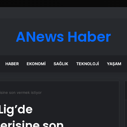
ANews Haber
HABER
EKONOMI
SAĞLIK
TEKNOLOJI
YAŞAM
sine son vermek istiyor
Lig’de
risine son