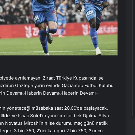
iyetle ayrılamayan, Ziraat Türkiye Kupası’nda ise
ı yazdıran Göztepe yarın evinde Gaziantep Futbol Kulübü
rin Devamı
Haberin Devamı
Haberin Devamı
nin yöneteceği müsabaka saat 20.00’de başlayacak.
ldız ve Isaac Solet’in yanı sıra sol bek Djalma Silva
n Novatus Miroshi’nin ise durumu maç günü netlik
ategori 3 bin 750, 2’nci kategori 2 bin 750, 3’üncü