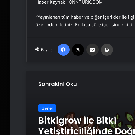
Haber Kaynak : CNNTURK.COM
“Yayınlanan tüm haber ve diğer içerikler ile ilgil
üzerinden iletiniz. En kısa süre içerisinde bildi
Facebook
X
Email'den paylaş
Yaz
Paylaş
Sonrakini Oku
Genel
Bitkigrow ile Bitki
Yetiştiriciliğinde Doğ