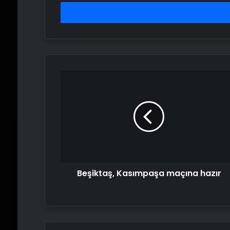
adresinizi
girin
Beşiktaş,
Kasımpaşa
maçına
hazır
Beşiktaş, Kasımpaşa maçına hazır