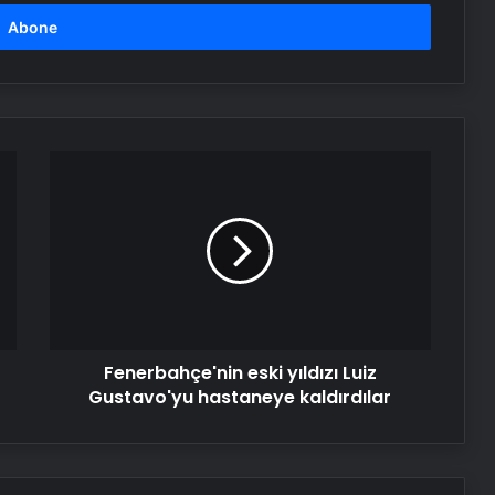
Fenerbahçe'nin
eski
yıldızı
Luiz
Gustavo'yu
hastaneye
kaldırdılar
Fenerbahçe'nin eski yıldızı Luiz
Gustavo'yu hastaneye kaldırdılar