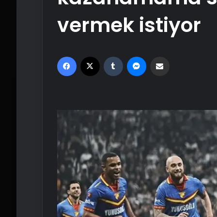
vermek istiyor
Facebook
X
Tumblr
Messenger
Email'den paylaş