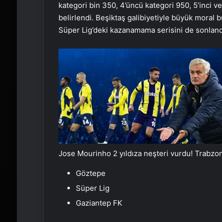
kategori bin 350, 4’üncü kategori 950, 5’inci ve
belirlendi. Beşiktaş galibiyetiyle büyük moral b
Süper Lig’deki kazanamama serisini de sonlandır
Jose Mourinho 2 yıldıza neşteri vurdu! Trabzo
Göztepe
Süper Lig
Gaziantep FK