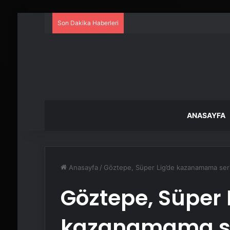
Son Dakika Haberleri
ANASAYFA
Anasayfa
/
Göztepe, Süper Lig’de kazanamama seri
Göztepe, Süper 
kazanamama se