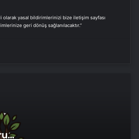
Bitkigrow ile Bitki Yetiştiriciliğinde
Doğru Ekipman ve Ürün Seçimi
i olarak yasal bildirimlerinizi bize iletişim sayfası
rimlerinize geri dönüş sağlanılacaktır.”
Kreş ve Spor Alanları İçin
Profesyonel Zemin Çözümleri
25 Yıllık Miras Davasında Gözler
Temmuz Ayındaki Karar
Duruşmasına Çevrildi
Osmanzadem ile Katkısız ve Doğal
Beslenme Dönemi
Ortopodoloji İle Diyabetik Ayak
Yarası Tedavisi
ru