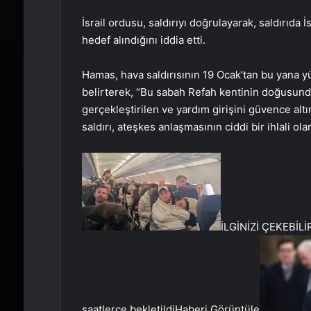
İsrail ordusu, saldırıyı doğrulayarak, saldırıda 
hedef alındığını iddia etti.
Hamas, hava saldırısının 19 Ocak’tan bu yana yü
belirterek, “Bu sabah Refah kentinin doğusunda
gerçekleştirilen ve yardım girişini güvence altı
saldırı, ateşkes anlaşmasının ciddi bir ihlali ol
İLGİNİZİ ÇEKEBİLİ
saatlerce bekletildi
Haberi Görüntüle