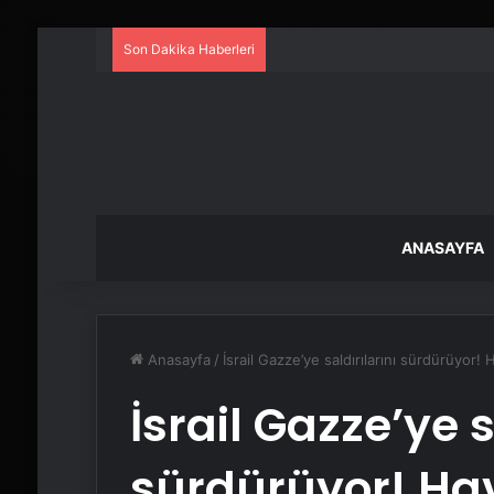
Son Dakika Haberleri
ANASAYFA
Anasayfa
/
İsrail Gazze’ye saldırılarını sürdürüyor! 
İsrail Gazze’ye s
sürdürüyor! Hav