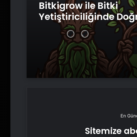
Bitkigrow ile Bitki
Yetiştiriciliğinde Doğ
Ekipman ve Ürün Seç
En Günc
Sitemize abo