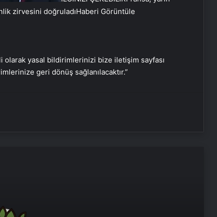
nlik zirvesini doğruladı
Haberi Görüntüle
Bitkigrow ile Bitki Yetiştiriciliğinde
Doğru Ekipman ve Ürün Seçimi
i olarak yasal bildirimlerinizi bize iletişim sayfası
rimlerinize geri dönüş sağlanılacaktır.”
Kreş ve Spor Alanları İçin
Profesyonel Zemin Çözümleri
25 Yıllık Miras Davasında Gözler
Temmuz Ayındaki Karar
Duruşmasına Çevrildi
Osmanzadem ile Katkısız ve Doğal
Beslenme Dönemi
Ortopodoloji İle Diyabetik Ayak