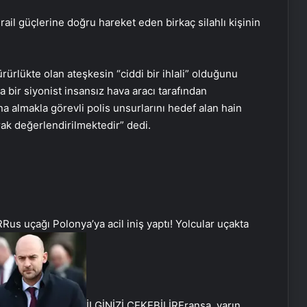
İsrail güçlerine doğru hareket eden birkaç silahlı kişinin
rürlükte olan ateşkesin “ciddi bir ihlali” olduğunu
 bir siyonist insansız hava aracı tarafından
na almakla görevli polis unsurlarını hedef alan hain
arak değerlendirilmektedir” dedi.
R
Rus uçağı Polonya’ya acil iniş yaptı! Yolcular uçakta
İLGİNİZİ ÇEKEBİLİR
Fransa, yarın