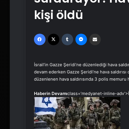
kişi öldü
Facebook
X
Tumblr
Messenger
Email'den paylaş
İsrail’in Gazze Şeridi’ne düzenlediği hava saldı
devam ederken Gazze Şeridi’ne hava saldırısı d
düzenlenen hava saldırısında 3 polis memuru ha
Haberin Devamı
class=’medyanet-inline-adv’>