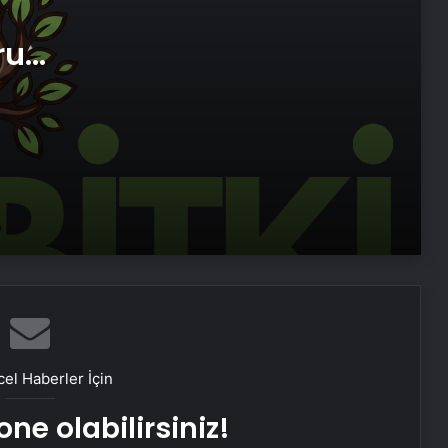
Yarası Tedavisi
ru
Zihnin Gizemli Sınırları ve Ötesi :
imi
Nasılnedir.com
Sosyox, Sosyal Medyada Büyümenin
Güvenilir Adresi Olarak Öne Çıkıyor
Şafak Sezer’den “Form” Çıkartması:
Batuhan Kuru ile Yeni Bir Başlangıç!
Sosyal Medyada “Batuhan Kuru”
Fırtınası: Şafak Sezer’in Değişimi Viral
el Haberler İçin
Oldu!
ne olabilirsiniz!
Zarafetin ve Kalitenin Yeni Adı Roxx