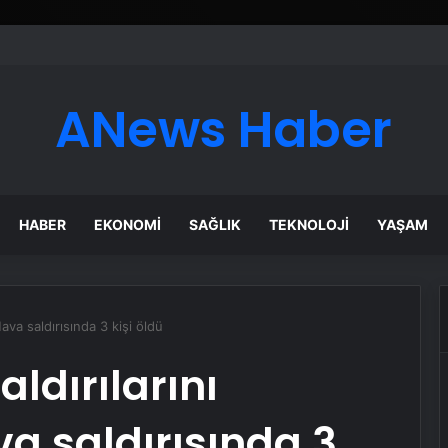
ANews Haber
HABER
EKONOMI
SAĞLIK
TEKNOLOJI
YAŞAM
Hava saldırısında 3 kişi öldü
aldırılarını
a saldırısında 3