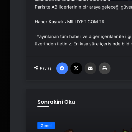
Paris’te AB liderlerinin bir araya geleceği güve
Haber Kaynak : MILLIYET.COM.TR
“Yayınlanan tüm haber ve diğer içerikler ile ilgil
üzerinden iletiniz. En kısa süre içerisinde bildi
Facebook
X
Email'den paylaş
Yaz
Paylaş
Sonrakini Oku
Genel