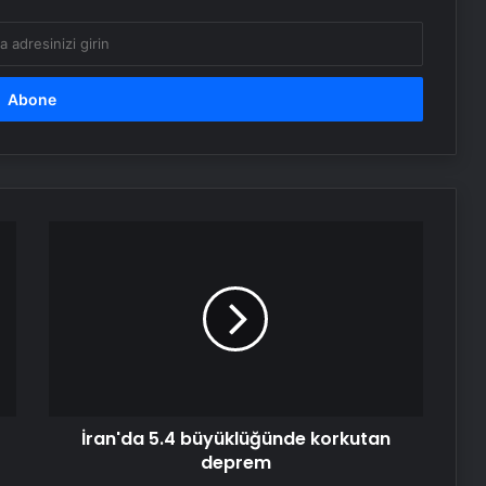
Signature
İran'da
5.4
büyüklüğünde
korkutan
deprem
İran'da 5.4 büyüklüğünde korkutan
deprem