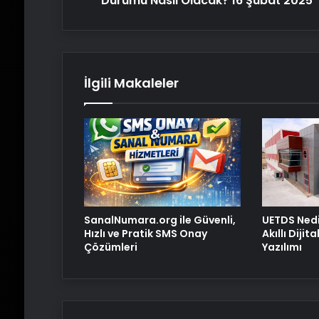
Durumu Nasıl Olacak? 16 Şubat 2025
Durumu
Nasıl
Olacak?
16
Şubat
İlgili Makaleler
2025
SanalNumara.org ile Güvenli,
UETDS Nedi
Hızlı ve Pratik SMS Onay
Akıllı Dijit
Çözümleri
Yazılımı