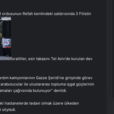
il ordusunun Refah kentindeki saldırısında 3 Filistin
İsrailliler, esir takasını Tel Aviv’de kurulan dev
n yardım kamyonlarının Gazze Şeridi’ne girişinde görev
e arabulucular ile uluslararası topluma işgal güçlerinin
aları çağrısında bulunuyor” denildi.
’daki hastanelerde tedavi olmak üzere ülkeden
i söyledi.