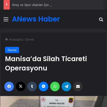
Kreş ve Spor Alanları İçin Profesyonel Zemin Çözümleri
ANews Haber
Menü
A
Anasayfa
/
Genel
Genel
Manisa’da Silah Ticareti
Operasyonu
Facebook
X
Tumblr
Messenger
WhatsApp
Telegram
Email'den paylaş