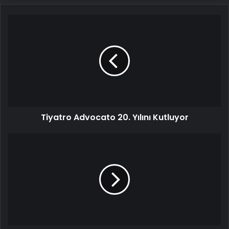
Tiyatro
Advocato
20.
Yılını
Kutluyor
Tiyatro Advocato 20. Yılını Kutluyor
Nusret
Tepe'nin
Yaşayan
Değirmeni