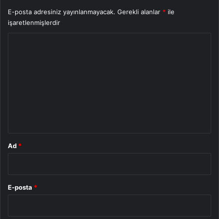
E-posta adresiniz yayınlanmayacak.
Gerekli alanlar
*
ile
işaretlenmişlerdir
Y
o
r
u
m
*
Ad
*
E-posta
*