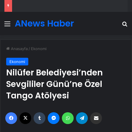
ANews Haber
Menü
A
Anasayfa
/
Ekonomi
Ekonomi
Nilüfer Belediyesi’nden
Sevgililer Günü’ne Özel
Tango Atölyesi
Facebook
X
Tumblr
Messenger
WhatsApp
Telegram
Email'den paylaş