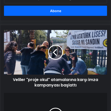
posta
adresinizi
girin
Veliler
"proje
okul"
atamalarına
karşı
imza
kampanyası
başlattı
Veliler "proje okul" atamalarına karşı imza
kampanyası başlattı
KPSS'de
Türkiye
78.’si
oldu