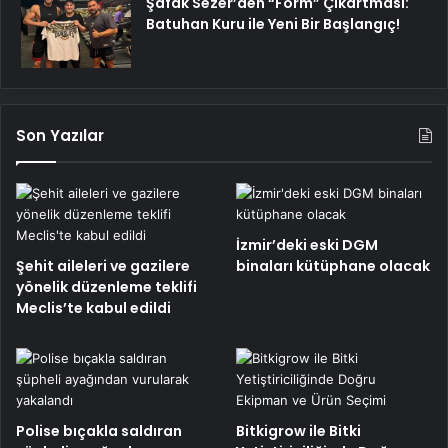
Şafak Sezer’den “Form” Çıkartması:
Batuhan Kuru ile Yeni Bir Başlangıç!
Son Yazılar
İzmir’deki eski DGM
Şehit aileleri ve gazilere
binaları kütüphane olacak
yönelik düzenleme teklifi
Meclis’te kabul edildi
Polise bıçakla saldıran
Bitkigrow ile Bitki