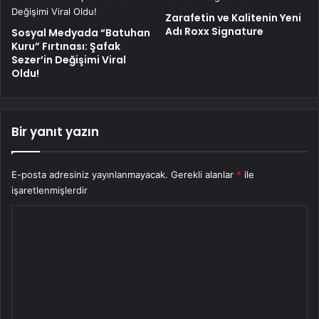
Zarafetin ve Kalitenin Yeni
Adı Roxx Signature
Sosyal Medyada “Batuhan
Kuru” Fırtınası: Şafak
Sezer’in Değişimi Viral
Oldu!
Bir yanıt yazın
E-posta adresiniz yayınlanmayacak.
Gerekli alanlar
*
ile
işaretlenmişlerdir
Y
o
r
u
m