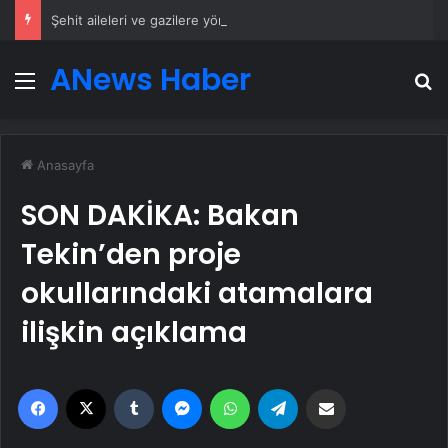
Şehit aileleri ve gazilere yönelik düzenleme teklifi Meclis’te kabul edildi
ANews Haber
Menü
A
Anasayfa
SON DAKİKA: Bakan
Tekin’den proje
okullarındaki atamalara
ilişkin açıklama
Facebook
X
Tumblr
Messenger
WhatsApp
Telegram
Email'den paylaş