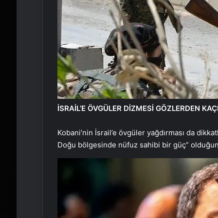
İSRAİL’E ÖVGÜLER DİZMESİ GÖZLERDEN KA
Kobani’nin İsrail’e övgüler yağdırması da dikkat
Doğu bölgesinde nüfuz sahibi bir güç” olduğunu