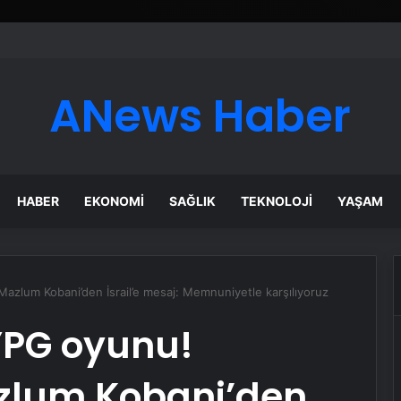
ANews Haber
HABER
EKONOMI
SAĞLIK
TEKNOLOJI
YAŞAM
 Mazlum Kobani’den İsrail’e mesaj: Memnuniyetle karşılıyoruz
lYPG oyunu!
azlum Kobani’den