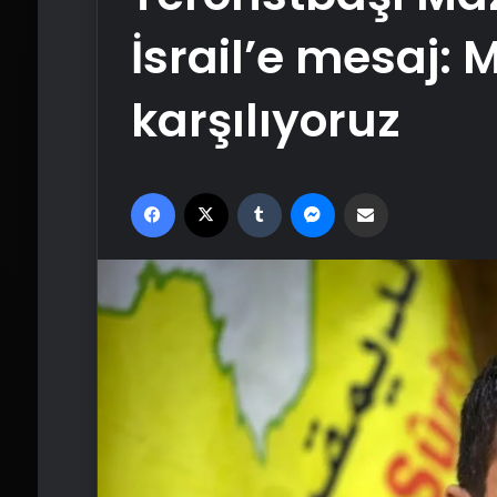
İsrail’e mesaj:
karşılıyoruz
Facebook
X
Tumblr
Messenger
Email'den paylaş