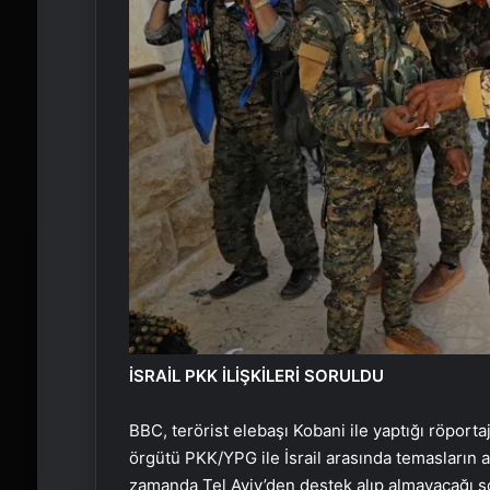
İSRAİL PKK İLİŞKİLERİ SORULDU
BBC, terörist elebaşı Kobani ile yaptığı röporta
örgütü PKK/YPG ile İsrail arasında temasların a
zamanda Tel Aviv’den destek alıp almayacağı s