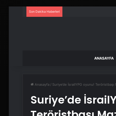
Son Dakika Haberleri
ANASAYFA
Anasayfa
/
Suriye’de İsrailYPG oyunu! Teröristbaşı
Suriye’de İsrai
Teröristbaşı M