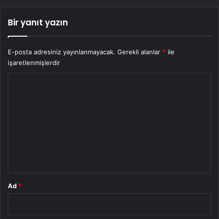
Bir yanıt yazın
E-posta adresiniz yayınlanmayacak.
Gerekli alanlar
*
ile
işaretlenmişlerdir
Y
o
r
u
m
*
Ad
*