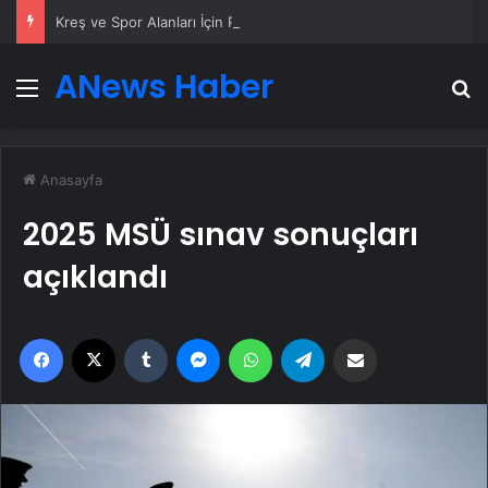
Kreş ve Spor Alanları İçin Profesyonel Zemin Çözümleri
ANews Haber
Menü
A
Anasayfa
2025 MSÜ sınav sonuçları
açıklandı
Facebook
X
Tumblr
Messenger
WhatsApp
Telegram
Email'den paylaş