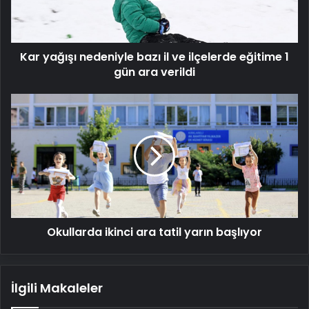
ilçelerde
eğitime
1
Kar yağışı nedeniyle bazı il ve ilçelerde eğitime 1
gün
ara
gün ara verildi
verildi
Okullarda
ikinci
ara
tatil
yarın
başlıyor
Okullarda ikinci ara tatil yarın başlıyor
İlgili Makaleler