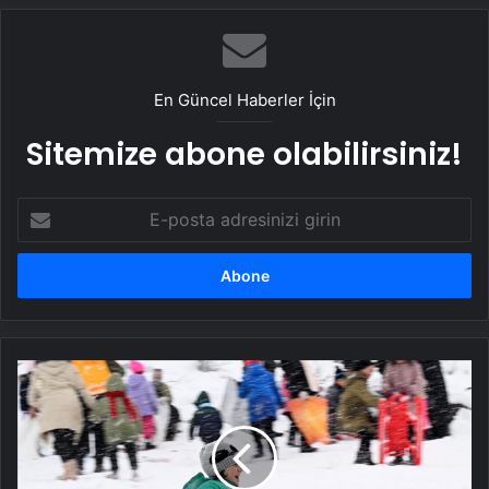
En Güncel Haberler İçin
Sitemize abone olabilirsiniz!
E-
posta
adresinizi
girin
Kar
yağışı
nedeniyle
bazı
il
ve