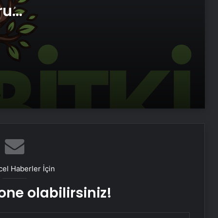
ru
Zihnin Gizemli Sınırları ve Ötesi :
imi
Nasılnedir.com
Sosyox, Sosyal Medyada Büyümenin
Güvenilir Adresi Olarak Öne Çıkıyor
Şafak Sezer’den “Form” Çıkartması:
Batuhan Kuru ile Yeni Bir Başlangıç!
Sosyal Medyada “Batuhan Kuru”
Fırtınası: Şafak Sezer’in Değişimi Viral
el Haberler İçin
Oldu!
ne olabilirsiniz!
Zarafetin ve Kalitenin Yeni Adı Roxx
Signature