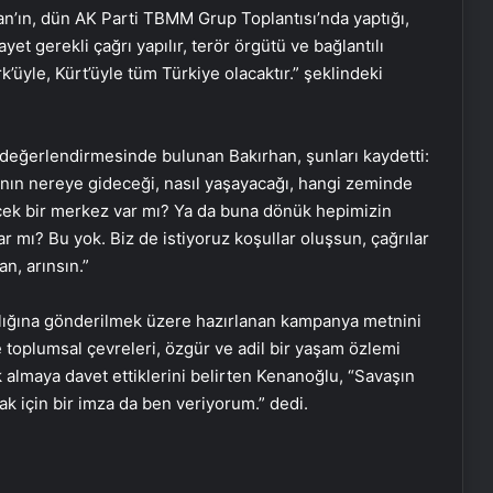
’ın, dün AK Parti TBMM Grup Toplantısı’nda yaptığı,
yet gerekli çağrı yapılır, terör örgütü ve bağlantılı
’üyle, Kürt’üyle tüm Türkiye olacaktır.” şeklindeki
” değerlendirmesinde bulunan Bakırhan, şunları kaydetti:
ının nereye gideceği, nasıl yaşayacağı, hangi zeminde
ecek bir merkez var mı? Ya da buna dönük hepimizin
r mı? Bu yok. Biz de istiyoruz koşullar oluşsun, çağrılar
an, arınsın.”
ğına gönderilmek üzere hazırlanan kampanya metnini
toplumsal çevreleri, özgür ve adil bir yaşam özlemi
k almaya davet ettiklerini belirten Kenanoğlu, “Savaşın
ak için bir imza da ben veriyorum.” dedi.