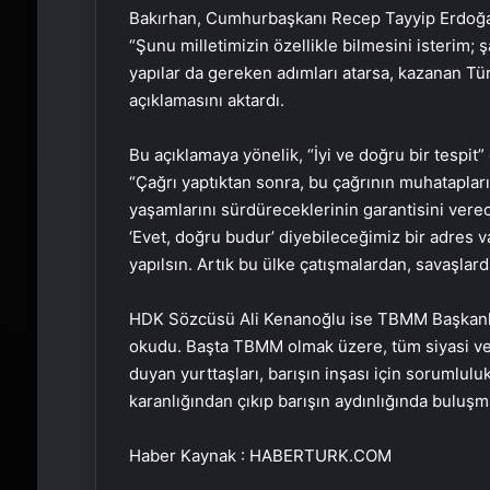
Bakırhan, Cumhurbaşkanı Recep Tayyip Erdoğan
“Şunu milletimizin özellikle bilmesini isterim; şa
yapılar da gereken adımları atarsa, kazanan Türk
açıklamasını aktardı.
Bu açıklamaya yönelik, “İyi ve doğru bir tespit
“Çağrı yaptıktan sonra, bu çağrının muhataplar
yaşamlarını sürdüreceklerinin garantisini ver
‘Evet, doğru budur’ diyebileceğimiz bir adres va
yapılsın. Artık bu ülke çatışmalardan, savaşlard
HDK Sözcüsü Ali Kenanoğlu ise TBMM Başkanlı
okudu. Başta TBMM olmak üzere, tüm siyasi ve 
duyan yurttaşları, barışın inşası için sorumlulu
karanlığından çıkıp barışın aydınlığında buluşm
Haber Kaynak : HABERTURK.COM