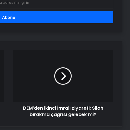
DEM’den
ikinci
İmralı
ziyareti:
Silah
bırakma
çağrısı
gelecek
mi?
DEM’den ikinci İmralı ziyareti: Silah
bırakma çağrısı gelecek mi?