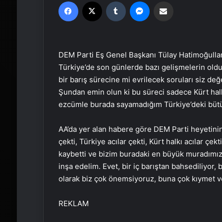
Facebook
X
Tumblr
Messenger
Email'den paylaş
DEM Parti Eş Genel Başkanı Tülay Hatimoğulları,
Türkiye’de son günlerde bazı gelişmelerin olduğ
bir barış sürecine mi evrilecek soruları siz değ
Şundan emin olun ki bu süreci sadece Kürt halkı 
ezcümle burada sayamadığım Türkiye’deki bütün 
AA’da yer alan habere göre DEM Parti heyetinin
çekti, Türkiye acılar çekti, Kürt halkı acılar çekt
kaybetti ve bizim buradaki en büyük muradımız 
inşa edelim. Evet, bir iç barıştan bahsediliyor,
olarak biz çok önemsiyoruz, buna çok kıymet ver
REKLAM