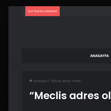
Son Dakika Haberleri
ANASAYFA
Anasayfa
/
“Meclis adres olmalı”
“Meclis adres o