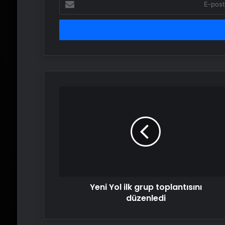
posta
adresinizi
girin
Yeni
Yol
ilk
grup
toplantısını
düzenledi
Yeni Yol ilk grup toplantısını
düzenledi