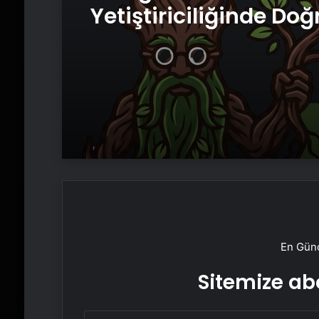
Yetiştiriciliğinde Doğ
Ekipman ve Ürün Seç
En Günc
Sitemize abo
E-