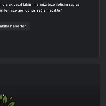
i olarak yasal bildirimlerinizi bize iletişim sayfası
rimlerinize geri dönüş sağlanılacaktır.”
Bitkigrow ile Bitki Yetiştiriciliğinde
Doğru Ekipman ve Ürün Seçimi
akika haberler
Kreş ve Spor Alanları İçin
Profesyonel Zemin Çözümleri
25 Yıllık Miras Davasında Gözler
Temmuz Ayındaki Karar
Duruşmasına Çevrildi
Osmanzadem ile Katkısız ve Doğal
Beslenme Dönemi
Ortopodoloji İle Diyabetik Ayak
Yarası Tedavisi