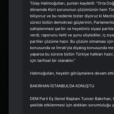
Tülay Hatimoğulları, şunları kaydetti: “Orta Do
dönemde Kürt sorununun çözümünün hem Türkiy
biliyoruz ve bu nedenle bizler diyoruz ki Meclis
süreci bütün demokrasi güçlerinin, Parlamento’d
sahiplenmesi şarttır ve heyetimiz siyasi partile
verdi, raporunu iletti ve şunu söylediler, iç si
partiler çözüme hazır. Bu çözüm olmaması için
konusunda ve İmralı’yla diyalog konusunda mevcu
yaparsa bu sürece bütün Türkiye halkları hazır, s
için tarihsel bir olanaktır.”
Hatimoğulları, heyetin görüşmelere devam ettiğ
BAKIRHAN İSTANBUL’DA KONUŞTU
DEM Parti Eş Genel Başkanı Tuncer Bakırhan, 
şekilde etkilenmesi için aldıkları sorumluluğu ye