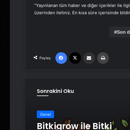
“Yayınlanan tüm haber ve diğer içerikler ile ilgil
üzerinden iletiniz. En kısa süre içerisinde bildi
Son d
Facebook
X
Email'den paylaş
Yaz
Paylaş
Sonrakini Oku
Genel
Bitkigrow ile Bitki