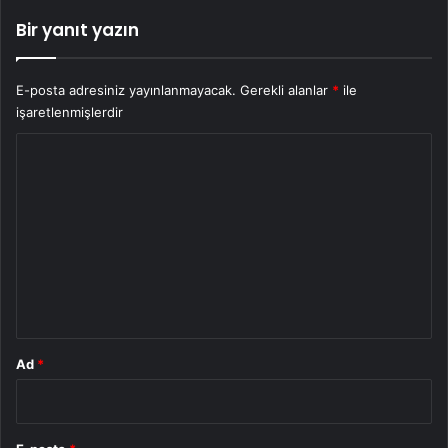
Bir yanıt yazın
E-posta adresiniz yayınlanmayacak.
Gerekli alanlar
*
ile
işaretlenmişlerdir
Y
o
r
u
m
*
Ad
*