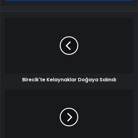
Birecik'te
Kelaynaklar
Doğaya
Salındı
Birecik'te Kelaynaklar Doğaya Salındı
Miryokefalon
Kalesi
Paneli
Gerçekleştirildi