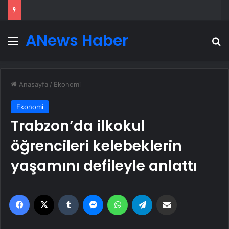
ANews Haber
Menü
A
Anasayfa
/
Ekonomi
Ekonomi
Trabzon’da ilkokul
öğrencileri kelebeklerin
yaşamını defileyle anlattı
Facebook
X
Tumblr
Messenger
WhatsApp
Telegram
Email'den paylaş