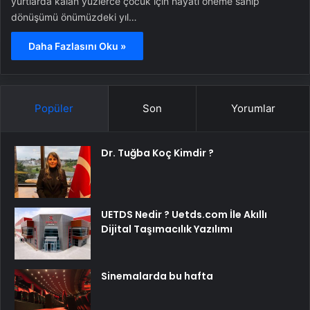
yurtlarda kalan yüzlerce çocuk için hayati öneme sahip
dönüşümü önümüzdeki yıl…
Daha Fazlasını Oku »
Popüler
Son
Yorumlar
Dr. Tuğba Koç Kimdir ?
UETDS Nedir ? Uetds.com İle Akıllı
Dijital Taşımacılık Yazılımı
Sinemalarda bu hafta