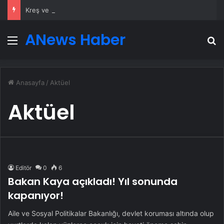
Kreş ve Spor Alanları İçin Profesyonel Zemin Çözümleri
ANews Haber
Menü
A
Anasayfa
/
Aktüel
Aktüel
Editör
0
6
Bakan Kaya açıkladı! Yıl sonunda
kapanıyor!
Aile ve Sosyal Politikalar Bakanlığı, devlet koruması altında olup