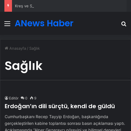
Kreş ve Spor Alanları İçin Profesyonel Zemin Çözümleri
ANews Haber
Menü
A
Anasayfa
/
Sağlık
Sağlık
Editör
0
9
Erdoğan’ın dili sürçtü, kendi de güldü
Cumhurbaşkanı Recep Tayyip Erdoğan, başkanlığında
gerçekleştirilen kabine toplantısı sonrası basın açıklaması yaptı.
Açıklamasında “Alper Gezeravcı görevini ve bilimsel deneyleri