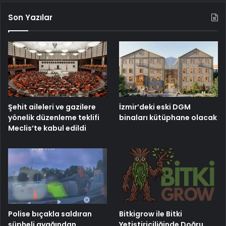
Son Yazılar
Şehit aileleri ve gazilere
İzmir’deki eski DGM
yönelik düzenleme teklifi
binaları kütüphane olacak
Meclis’te kabul edildi
Polise bıçakla saldıran
Bitkigrow ile Bitki
şüpheli ayağından
Yetiştiriciliğinde Doğru