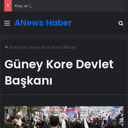
Kreş ve Spor Alanları İçin Profesyonel Zemin Çözümleri
ANews Haber
Menü
A
Anasayfa
/
Güney Kore Devlet Başkanı
Güney Kore Devlet
Başkanı