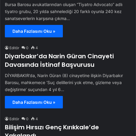
Bursa Barosu avukatlarından oluşan “Tiyatro Advocato” adlı
tiyatro grubu, 20 yılda sahnelediği 20 farklı oyunla 240 kez
sanatseverlerin karşısına çıkma…
Daha Fazlasını Oku »
Editör
0
4
Diyarbakır’da Narin Güran Cinayeti
Davasında İstinaf Başvurusu
DİYARBAKIR’da, Narin Güran (8) cinayetine ilişkin Diyarbakır
Barosu, mahkemece ‘Suç delillerini yok etme, gizleme veya
değiştirme’ suçundan 4 yıl 6…
Daha Fazlasını Oku »
Editör
0
4
Bilişim Hırsızı Genç Kırıkkale’de
Yakalandı