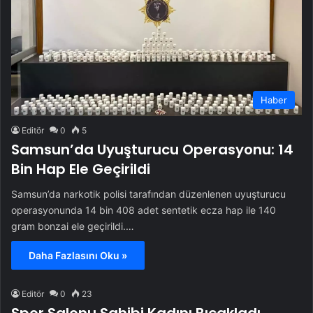
Haber
Editör
0
5
Samsun’da Uyuşturucu Operasyonu: 14
Bin Hap Ele Geçirildi
Samsun’da narkotik polisi tarafından düzenlenen uyuşturucu
operasyonunda 14 bin 408 adet sentetik ecza hap ile 140
gram bonzai ele geçirildi.…
Daha Fazlasını Oku »
Editör
0
23
Spor Salonu Sahibi Kadını Bıçakladı