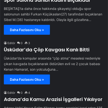
BEŞİKTAŞ’ta daha önce hakkında şikayetçi olduğu spor
salonunun sahibi Furkan Küçükaslan(27) tarafından bıçaklanan
Sibel M.(36) hastaneye kaldırıldı. Olayla ilgili gözaltına…
Daha Fazlasını Oku »
Editör
0
3
Üsküdar’da Çöp Kavgası Kanlı Bitti
Üsküdar’da komşular arasında “çöp atma” meselesi nedeniyle
çıkan kavgada bıçaklanarak öldürülen evli ve 2 çocuk babası
Kenan Hamarat, son yolculuğuna…
Daha Fazlasını Oku »
Editör
0
4
Adana’da Kamu Arazisi İşgalleri Yıkılıyor
Adana Valisi Yavuz Selim Köşger, kamu arazisini işgal eden 135