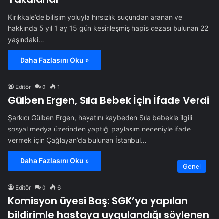
Kırıkkale’de bilişim yoluyla hırsızlık suçundan aranan ve
hakkında 5 yıl 1 ay 15 gün kesinleşmiş hapis cezası bulunan 22
yaşındaki…
Daha Fazlasını Oku »
Editör
0
1
Gülben Ergen, Sıla Bebek İçin İfade Verdi
Şarkıcı Gülben Ergen, hayatını kaybeden Sıla bebekle ilgili
sosyal medya üzerinden yaptığı paylaşım nedeniyle ifade
vermek için Çağlayan’da bulunan İstanbul…
Daha Fazlasını Oku »
Genel
Editör
0
6
Komisyon üyesi Baş: SGK’ya yapılan
bildirimle hastaya uygulandığı söylenen