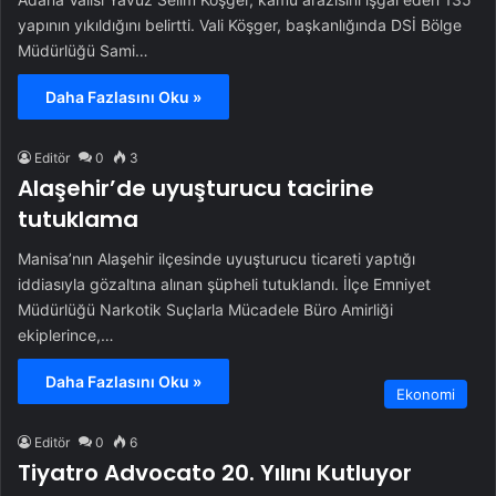
yapının yıkıldığını belirtti. Vali Köşger, başkanlığında DSİ Bölge
Müdürlüğü Sami…
Daha Fazlasını Oku »
Editör
0
3
Alaşehir’de uyuşturucu tacirine
tutuklama
Manisa’nın Alaşehir ilçesinde uyuşturucu ticareti yaptığı
iddiasıyla gözaltına alınan şüpheli tutuklandı. İlçe Emniyet
Müdürlüğü Narkotik Suçlarla Mücadele Büro Amirliği
ekiplerince,…
Daha Fazlasını Oku »
Ekonomi
Editör
0
6
Tiyatro Advocato 20. Yılını Kutluyor