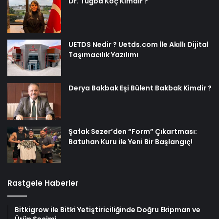
Dr. Tuğba Koç Kimdir ?
UETDS Nedir ? Uetds.com İle Akıllı Dijital
Taşımacılık Yazılımı
Derya Bakbak Eşi Bülent Bakbak Kimdir ?
Şafak Sezer’den “Form” Çıkartması:
Batuhan Kuru ile Yeni Bir Başlangıç!
Rastgele Haberler
Bitkigrow ile Bitki Yetiştiriciliğinde Doğru Ekipman ve