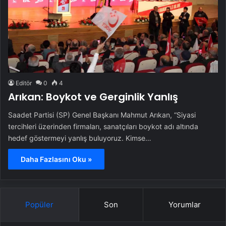
Editör
0
4
Arıkan: Boykot ve Gerginlik Yanlış
Saadet Partisi (SP) Genel Başkanı Mahmut Arıkan, “Siyasi
tercihleri üzerinden firmaları, sanatçıları boykot adı altında
hedef göstermeyi yanlış buluyoruz. Kimse…
Daha Fazlasını Oku »
Popüler
Son
Yorumlar