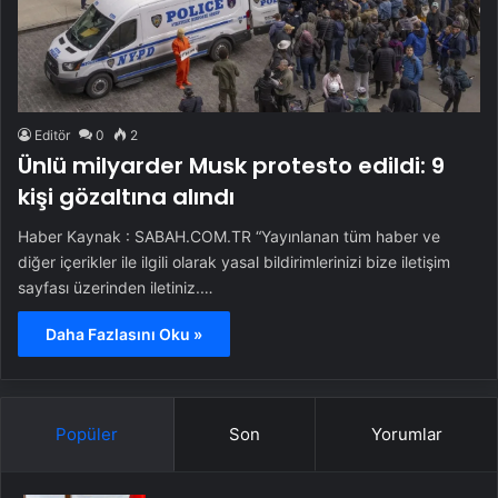
Editör
0
2
Ünlü milyarder Musk protesto edildi: 9
kişi gözaltına alındı
Haber Kaynak : SABAH.COM.TR “Yayınlanan tüm haber ve
diğer içerikler ile ilgili olarak yasal bildirimlerinizi bize iletişim
sayfası üzerinden iletiniz.…
Daha Fazlasını Oku »
Popüler
Son
Yorumlar