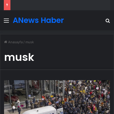
ANews Haber
Menü
A
Anasayfa
/
musk
musk