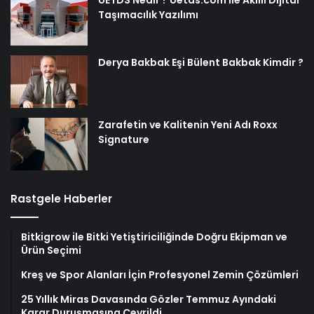
UETDS Nedir ? Uetds.com İle Akıllı Dijital
Taşımacılık Yazılımı
Derya Bakbak Eşi Bülent Bakbak Kimdir ?
Zarafetin ve Kalitenin Yeni Adı Roxx
Signature
Rastgele Haberler
Bitkigrow ile Bitki Yetiştiriciliğinde Doğru Ekipman ve
Ürün Seçimi
Kreş ve Spor Alanları İçin Profesyonel Zemin Çözümleri
25 Yıllık Miras Davasında Gözler Temmuz Ayındaki
Karar Duruşmasına Çevrildi