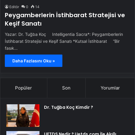
Editör
0
14
Peygamberlerin İstihbarat Stratejisi ve
Keşif Sanatı
Yazar: Dr. Tuğba Koç Intelligentia Sacra*: Peygamberlerin
İstihbarat Stratejisi ve Keşif Sanatı *Kutsal İstihbarat “Bir
fasık…
Daha Fazlasını Oku »
Popüler
Son
Yorumlar
Dr. Tuğba Koç Kimdir ?
UETDS Nedir ? Uetds.com İle Akıllı