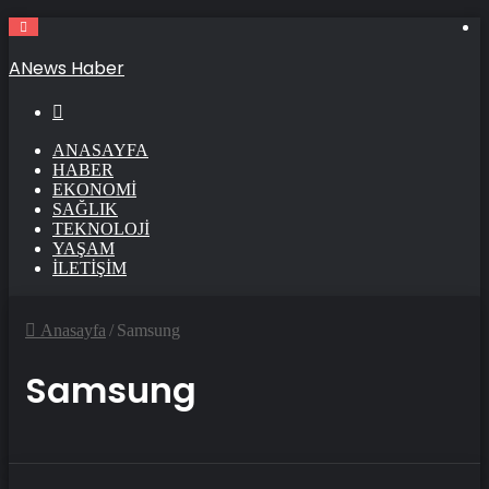
ANews Haber
Arama
ANASAYFA
HABER
EKONOMI
SAĞLIK
TEKNOLOJI
YAŞAM
İLETIŞIM
Anasayfa
/
Samsung
Samsung