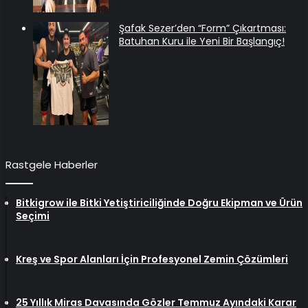
Şafak Sezer’den “Form” Çıkartması:
Batuhan Kuru ile Yeni Bir Başlangıç!
Rastgele Haberler
Bitkigrow ile Bitki Yetiştiriciliğinde Doğru Ekipman ve Ürün
Seçimi
Kreş ve Spor Alanları İçin Profesyonel Zemin Çözümleri
25 Yıllık Miras Davasında Gözler Temmuz Ayındaki Karar