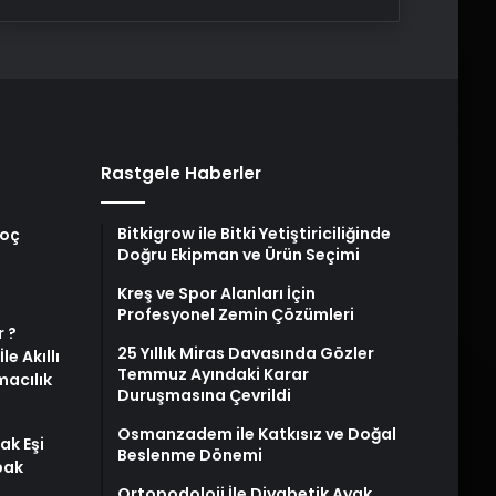
Rastgele Haberler
Bitkigrow ile Bitki Yetiştiriciliğinde
Koç
Doğru Ekipman ve Ürün Seçimi
Kreş ve Spor Alanları İçin
Profesyonel Zemin Çözümleri
 ?
25 Yıllık Miras Davasında Gözler
e Akıllı
Temmuz Ayındaki Karar
macılık
Duruşmasına Çevrildi
Osmanzadem ile Katkısız ve Doğal
ak Eşi
Beslenme Dönemi
bak
Ortopodoloji İle Diyabetik Ayak