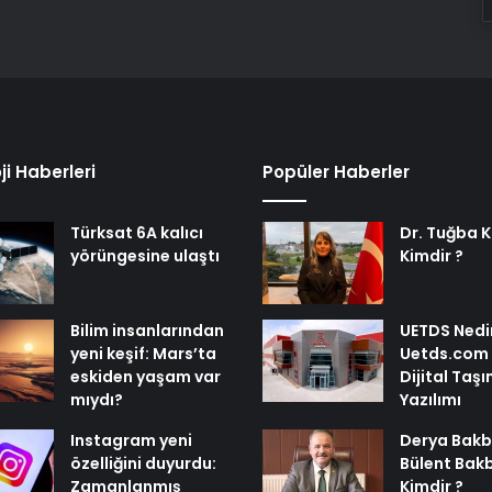
ji Haberleri
Popüler Haberler
Türksat 6A kalıcı
Dr. Tuğba 
yörüngesine ulaştı
Kimdir ?
Bilim insanlarından
UETDS Nedir
yeni keşif: Mars’ta
Uetds.com İl
eskiden yaşam var
Dijital Taşı
mıydı?
Yazılımı
Instagram yeni
Derya Bakb
özelliğini duyurdu:
Bülent Bak
Zamanlanmış
Kimdir ?