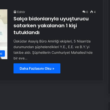
Editör
0
4
Salça bidonlarıyla uyuşturucu
satarken yakalanan 1 kişi
tutuklandı
Üsküdar Asayiş Büro Amirliği ekipleri, 5 Nisan’da
durumundan şüphelendikleri Y.E., E.E. ve B.Y.’yi
takibe aldı. Şüphelilerin Cumhuriyet Mahallesi’nde
mi
bir eve…
Daha Fazlasını Oku »