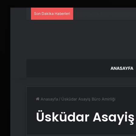
Son Dakika Haberleri
Kreş ve Spor Alanları İçin Prof
ANASAYFA
Anasayfa
/
Üsküdar Asayiş Büro Amirliği
Üsküdar Asayiş 