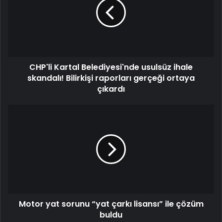
usulsüz
ihale
skandalı!
Bilirkişi
raporları
gerçeği
CHP'li Kartal Belediyesi'nde usulsüz ihale
ortaya
çıkardı
skandalı! Bilirkişi raporları gerçeği ortaya
çıkardı
Motor
yat
sorunu
“yat
çarkı
lisansı”
ile
çözüm
buldu
Motor yat sorunu “yat çarkı lisansı” ile çözüm
buldu