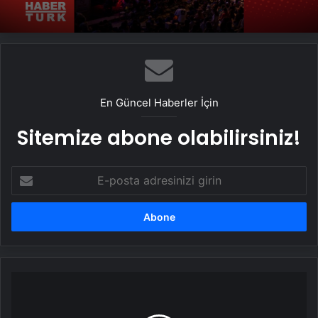
Konserlerde gençler için ‘Koltuk Senin’
uygulaması
En Güncel Haberler İçin
Sitemize abone olabilirsiniz!
E-
posta
adresinizi
girin
CHP'li
Kartal
Belediyesi'nde