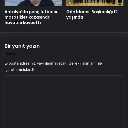
Antalya’da genç futbolcu
Göç İdaresi Başkanlığı 12
motosiklet kazasında
yaşında
hayatını kaybetti
Bir yanıt yazın
E-posta adresiniz yayınlanmayacak.
Gerekli alanlar
*
ile
işaretlenmişlerdir
Y
o
r
u
m
*