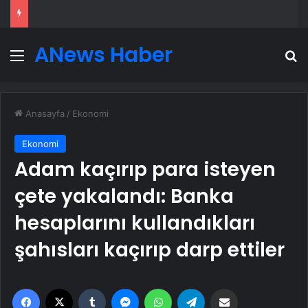
ANews Haber
Menü
A
Anasayfa
/
Ekonomi
Ekonomi
Adam kaçırıp para isteyen
çete yakalandı: Banka
hesaplarını kullandıkları
şahısları kaçırıp darp ettiler
Facebook
X
Tumblr
Messenger
WhatsApp
Telegram
Email'den paylaş