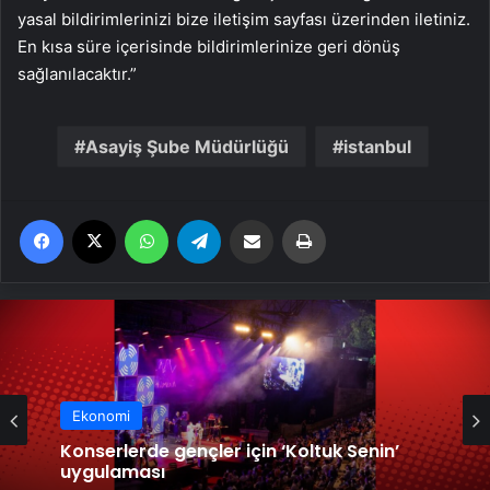
yasal bildirimlerinizi bize iletişim sayfası üzerinden iletiniz.
En kısa süre içerisinde bildirimlerinize geri dönüş
sağlanılacaktır.”
Asayiş Şube Müdürlüğü
istanbul
Facebook
X
WhatsApp
Telegram
Email'den paylaş
Yaz
Ekonomi
Ekonomi
Marmaris’te 23 Nisan Coşkusu