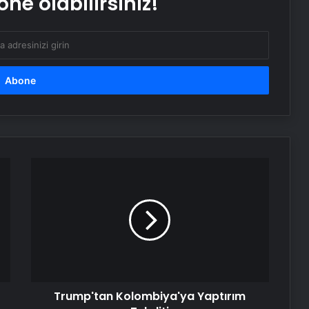
ne olabilirsiniz!
Sosyox, Sosyal Medyada Büyümenin
Güvenilir Adresi Olarak Öne Çıkıyor
Şafak Sezer’den “Form” Çıkartması:
Batuhan Kuru ile Yeni Bir Başlangıç!
Sosyal Medyada “Batuhan Kuru”
Fırtınası: Şafak Sezer’in Değişimi Viral
Oldu!
Trump'tan
Kolombiya'ya
Yaptırım
Zarafetin ve Kalitenin Yeni Adı Roxx
Tehditi
Signature
Bitkigrow ile Bitki Yetiştiriciliğinde
Doğru Ekipman ve Ürün Seçimi
Trump'tan Kolombiya'ya Yaptırım