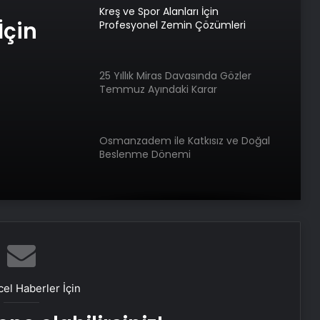
Kreş ve Spor Alanları İçin
İçin
Profesyonel Zemin Çözümleri
25 Yıllık Miras Davasında Gözler
Temmuz Ayındaki Karar
Duruşmasına Çevrildi
Osmanzadem ile Katkısız ve Doğal
Beslenme Dönemi
Ortopodoloji İle Diyabetik Ayak
Yarası Tedavisi
Zihnin Gizemli Sınırları ve Ötesi :
Nasılnedir.com
el Haberler İçin