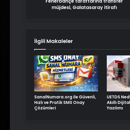
itirafı
Fenerbahçe taraftarına transfer
müjdesi, Galatasaray itirafı
İlgili Makaleler
SanalNumara.org ile Güvenli,
UETDS Nedi
Hızlı ve Pratik SMS Onay
Akıllı Dijit
Çözümleri
Yazılımı