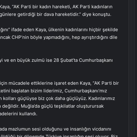
Kaya, “AK Parti bir kadın hareketi, AK Parti kadınların
günlere getirdiği bir dava hareketidir.” diye konuştu.
nı” ifade eden Kaya, ülkenin kadınlarını hiçbir şekilde
 ancak CHP’nin böyle yapmadığını, hep ayrıştırdığını dile
eyi ve en büyük zulmü ise 28 Şubat’ta Cumhurbaşkanı
çin mücadele ettiklerine işaret eden Kaya, “AK Parti bir
ketini başlatan bizim liderimiz, Cumhurbaşkanı’mız
n kolları güçlüyse biz çok daha güçlüyüz. Kadınlarımız
değildir. Muğla’da güçlü teşkilatlar oluşturursak
adelerini kullandı.
yada mazlumun sesi olduğunu ve insanlığın vicdanını
 öldüğü bir dönemde Türkiye insanlığın sesi oluyor. Biz