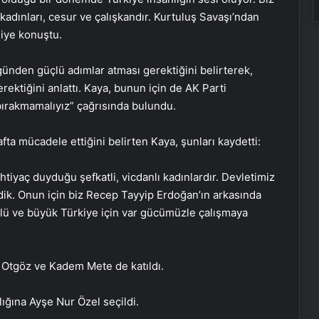
kadınları, cesur ve çalışkandır. Kurtuluş Savaşı’ndan
diye konuştu.
ugünden güçlü adımlar atması gerektiğini belirterek,
ktiğini anlattı. Kaya, bunun için de AK Parti
 bırakmamalıyız” çağrısında bulundu.
fta mücadele ettiğini belirten Kaya, şunları kaydetti:
htiyaç duyduğu şefkatli, vicdanlı kadınlardır. Devletimiz
dik. Onun için biz Recep Tayyip Erdoğan’ın arkasında
çlü ve büyük Türkiye için var gücümüzle çalışmaya
Zihnin Gizemli Sınırları ve Ötesi :
p Otgöz ve Kadem Mete de katıldı.
Nasılnedir.com
ığına Ayşe Nur Özel seçildi.