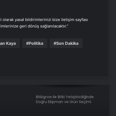
Sosyox, Sosyal Medyada Büyümenin
Güvenilir Adresi Olarak Öne Çıkıyor
i olarak yasal bildirimlerinizi bize iletişim sayfası
rimlerinize geri dönüş sağlanılacaktır.”
Şafak Sezer’den “Form” Çıkartması:
Batuhan Kuru ile Yeni Bir Başlangıç!
yan Kaya
Politika
Son Dakika
Sosyal Medyada “Batuhan Kuru”
Fırtınası: Şafak Sezer’in Değişimi Viral
Oldu!
Zarafetin ve Kalitenin Yeni Adı Roxx
Signature
Bitkigrow ile Bitki Yetiştiriciliğinde
Doğru Ekipman ve Ürün Seçimi