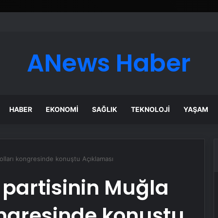
esyonel Zemin Çözümleri
ANews Haber
HABER
EKONOMI
SAĞLIK
TEKNOLOJI
YAŞAM
 kolları kongresinde konuştu Açıklaması
, partisinin Muğla
ongresinde konuştu