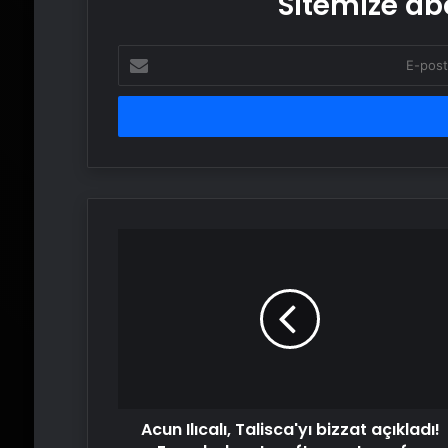
Sitemize abo
E-
posta
adresinizi
girin
Acun
Ilıcalı,
Talisca'yı
bizzat
açıkladı!
Fenerbahçe
taraftarına
transfer
müjdesi,
Acun Ilıcalı, Talisca'yı bizzat açıkladı!
Galatasaray