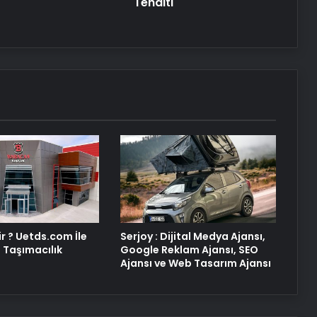
Tehditi
Kreş ve Spor Alanları İçin
Profesyonel Zemin Çözümleri
25 Yıllık Miras Davasında Gözler
Temmuz Ayındaki Karar
Duruşmasına Çevrildi
Osmanzadem ile Katkısız ve Doğal
Beslenme Dönemi
Ortopodoloji İle Diyabetik Ayak
Yarası Tedavisi
r ? Uetds.com İle
Serjoy : Dijital Medya Ajansı,
al Taşımacılık
Google Reklam Ajansı, SEO
Ajansı ve Web Tasarım Ajansı