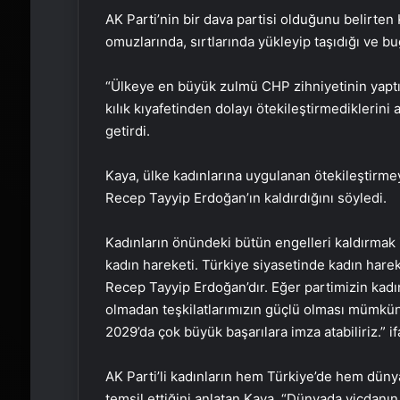
AK Parti’nin bir dava partisi olduğunu belirten 
omuzlarında, sırtlarında yükleyip taşıdığı ve bu
“Ülkeye en büyük zulmü CHP zihniyetinin yaptığı
kılık kıyafetinden dolayı ötekileştirmediklerini
getirdi.
Kaya, ülke kadınlarına uygulanan ötekileştirm
Recep Tayyip Erdoğan’ın kaldırdığını söyledi.
Kadınların önündeki bütün engelleri kaldırmak i
kadın hareketi. Türkiye siyasetinde kadın hare
Recep Tayyip Erdoğan’dır. Eğer partimizin kadı
olmadan teşkilatlarımızın güçlü olması mümkün 
2029’da çok büyük başarılara imza atabiliriz.” if
AK Parti’li kadınların hem Türkiye’de hem dün
temsil ettiğini anlatan Kaya, “Dünyada vicdanın