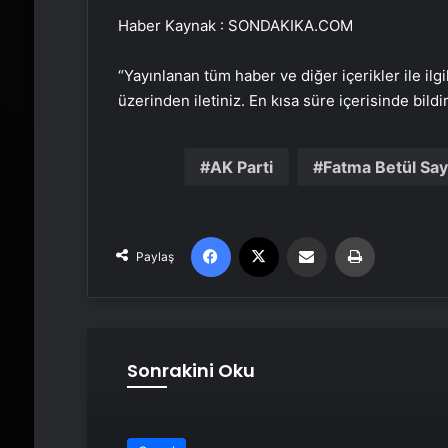
Haber Kaynak : SONDAKIKA.COM
“Yayınlanan tüm haber ve diğer içerikler ile ilgil
üzerinden iletiniz. En kısa süre içerisinde bildi
AK Parti
Fatma Betül Sa
Facebook
X
Email'den paylaş
Yaz
Paylaş
Sonrakini Oku