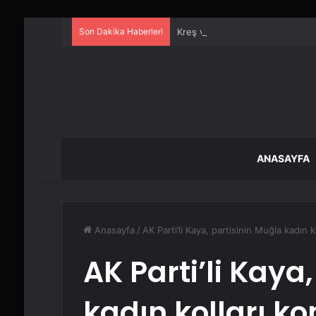
Son Dakika Haberleri
Kreş ve Spor Alanları İçin Prof
ANASAYFA
Anasayfa
/
AK Parti’li Kaya, partisinin Muğla kadın
AK Parti’li Kaya
kadın kolları k