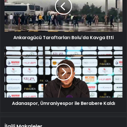
Kavga
Etti
Ankaragücü Taraftarları Bolu'da Kavga Etti
Adanaspor,
Ümraniyespor
ile
Berabere
Kaldı
Adanaspor, Ümraniyespor ile Berabere Kaldı
İlgili Makaleler