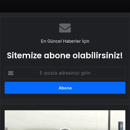
En Güncel Haberler İçin
Sitemize abone olabilirsiniz!
E-
posta
adresinizi
girin
Ankaragücü
Taraftarları
Bolu'da