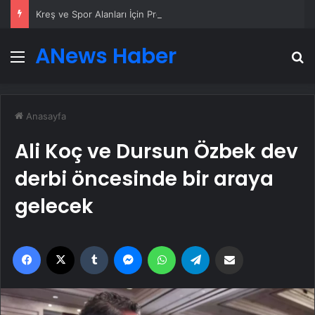
Kreş ve Spor Alanları İçin Profesyonel Zemin Çözümleri
ANews Haber
Menü
A
Anasayfa
Ali Koç ve Dursun Özbek dev
derbi öncesinde bir araya
gelecek
Facebook
X
Tumblr
Messenger
WhatsApp
Telegram
Email'den paylaş