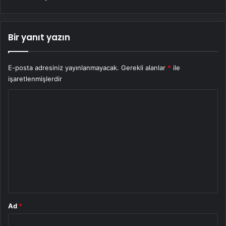
Bir yanıt yazın
E-posta adresiniz yayınlanmayacak.
Gerekli alanlar
*
ile
işaretlenmişlerdir
Y
o
r
u
m
*
Ad
*