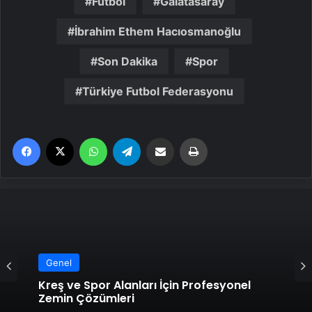
Futbol
Galatasaray
İbrahim Ethem Hacıosmanoğlu
Son Dakika
Spor
Türkiye Futbol Federasyonu
Facebook
X
WhatsApp
Telegram
Email'den paylaş
Yaz
Genel
Kreş ve Spor Alanları İçin Profesyonel
Zemin Çözümleri