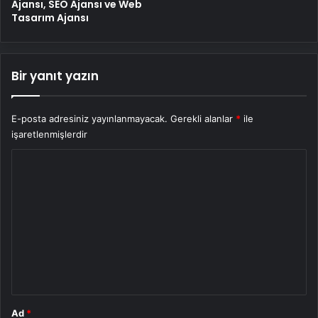
Ajansı, SEO Ajansı ve Web
Tasarım Ajansı
Bir yanıt yazın
E-posta adresiniz yayınlanmayacak.
Gerekli alanlar
*
ile
işaretlenmişlerdir
Y
o
r
u
m
*
Ad
*