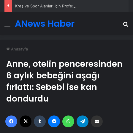
Kreş ve Spor Alanları İçin Profesyonel Zemin Çözümleri
ANews Haber
Menü
A
Anasayfa
Anne, otelin penceresinden
6 aylık bebeğini aşağı
fırlattı: Sebebi ise kan
dondurdu
Facebook
X
Tumblr
Messenger
WhatsApp
Telegram
Email'den paylaş