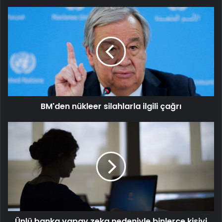
BM'den
nükleer
silahlarla
ilgili
çağrı
BM'den nükleer silahlarla ilgili çağrı
Ünlü
banka
yapay
zeka
nedeniyle
binlerce
kişiyi
işten
çıkartacak
Ünlü banka yapay zeka nedeniyle binlerce kişiyi