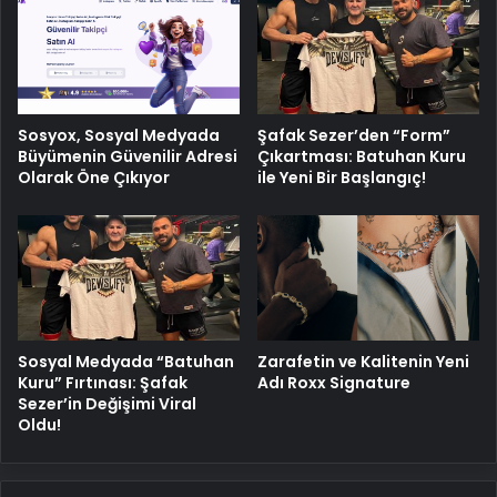
Sosyox, Sosyal Medyada
Şafak Sezer’den “Form”
Büyümenin Güvenilir Adresi
Çıkartması: Batuhan Kuru
Olarak Öne Çıkıyor
ile Yeni Bir Başlangıç!
Sosyal Medyada “Batuhan
Zarafetin ve Kalitenin Yeni
Kuru” Fırtınası: Şafak
Adı Roxx Signature
Sezer’in Değişimi Viral
Oldu!