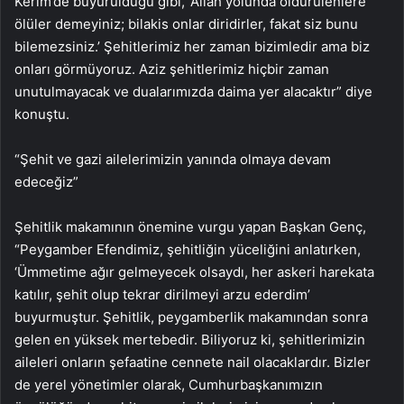
Kerim’de buyurulduğu gibi, ‘Allah yolunda öldürülenlere
ölüler demeyiniz; bilakis onlar diridirler, fakat siz bunu
bilemezsiniz.’ Şehitlerimiz her zaman bizimledir ama biz
onları görmüyoruz. Aziz şehitlerimiz hiçbir zaman
unutulmayacak ve dualarımızda daima yer alacaktır” diye
konuştu.
“Şehit ve gazi ailelerimizin yanında olmaya devam
edeceğiz”
Şehitlik makamının önemine vurgu yapan Başkan Genç,
“Peygamber Efendimiz, şehitliğin yüceliğini anlatırken,
‘Ümmetime ağır gelmeyecek olsaydı, her askeri harekata
katılır, şehit olup tekrar dirilmeyi arzu ederdim’
buyurmuştur. Şehitlik, peygamberlik makamından sonra
gelen en yüksek mertebedir. Biliyoruz ki, şehitlerimizin
aileleri onların şefaatine cennete nail olacaklardır. Bizler
de yerel yönetimler olarak, Cumhurbaşkanımızın