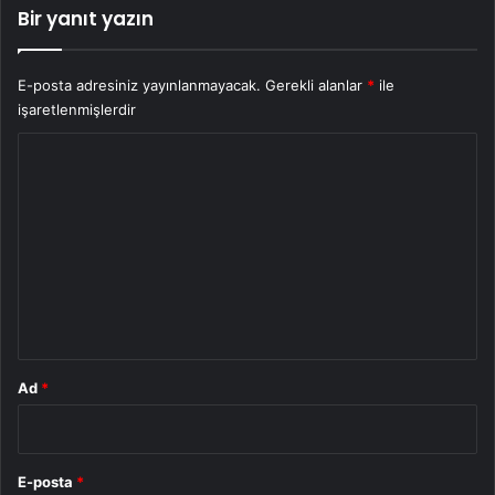
Bir yanıt yazın
E-posta adresiniz yayınlanmayacak.
Gerekli alanlar
*
ile
işaretlenmişlerdir
Y
o
r
u
m
*
Ad
*
E-posta
*