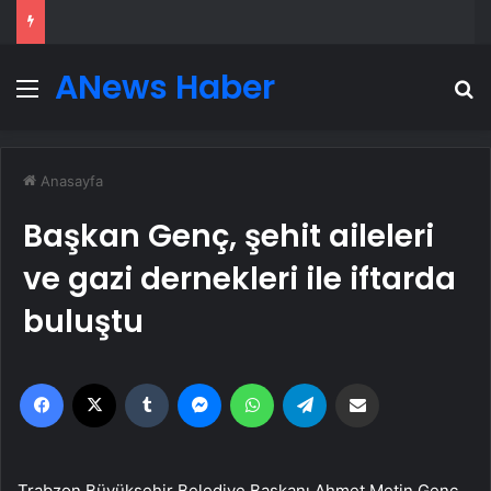
ANews Haber
Menü
A
Anasayfa
Başkan Genç, şehit aileleri
ve gazi dernekleri ile iftarda
buluştu
Facebook
X
Tumblr
Messenger
WhatsApp
Telegram
Email'den paylaş
Trabzon Büyükşehir Belediye Başkanı Ahmet Metin Genç,