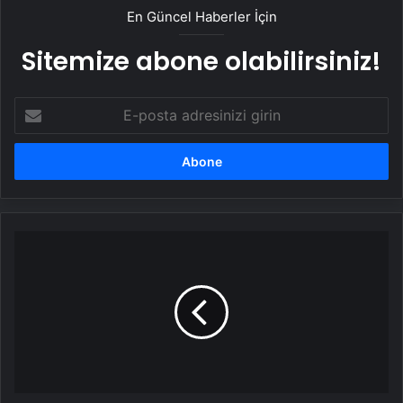
En Güncel Haberler İçin
Sitemize abone olabilirsiniz!
E-
posta
adresinizi
girin
Çorum'da
kahvehaneye
kanlı
saldırı:
2
ölü,
5
yaralı