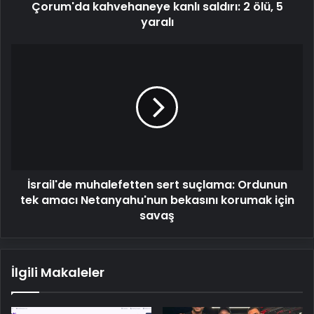
Çorum'da kahvehaneye kanlı saldırı: 2 ölü, 5
yaralı
İsrail'de
muhalefetten
sert
suçlama:
Ordunun
tek
amacı
Netanyahu'nun
bekasını
İsrail'de muhalefetten sert suçlama: Ordunun
korumak
için
tek amacı Netanyahu'nun bekasını korumak için
savaş
savaş
İlgili Makaleler