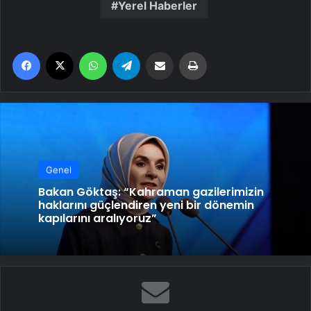
Yerel Haberler
Facebook
X
WhatsApp
Telegram
Email'den paylaş
Yaz
Genel
Bakan Göktaş: “Kahraman gazilerimizin
haklarını güçlendiren yeni bir dönemin
kapılarını aralıyoruz”