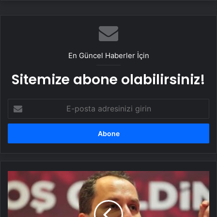
En Güncel Haberler İçin
Sitemize abone olabilirsiniz!
E-
posta
adresinizi
girin
Fatih
Erbakan:
Bir
yanda
ABD,