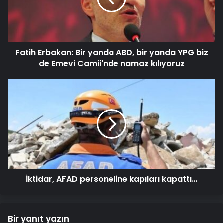
bir
yanda
YPG
biz
Fatih Erbakan: Bir yanda ABD, bir yanda YPG biz
de
Emevi
de Emevi Camii'nde namaz kılıyoruz
Camii'nde
namaz
İktidar,
kılıyoruz
AFAD
personeline
kapıları
kapattı…
İktidar, AFAD personeline kapıları kapattı…
Bir yanıt yazın