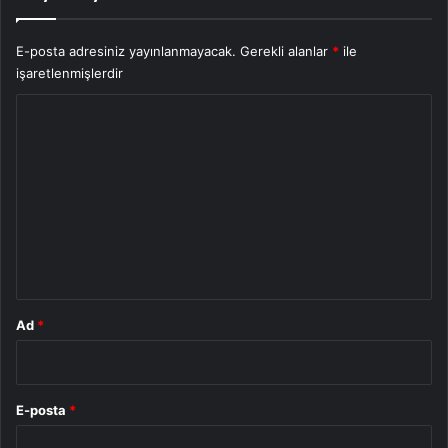
E-posta adresiniz yayınlanmayacak.
Gerekli alanlar
*
ile
işaretlenmişlerdir
Y
o
r
u
m
*
Ad
*
E-posta
*