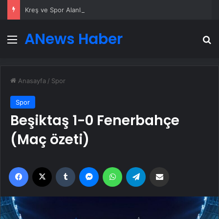
Kreş ve Spor Alanları İçin Profesyonel Zemin Çözümleri
ANews Haber
Menü
A
Anasayfa
/
Spor
Spor
Beşiktaş 1-0 Fenerbahçe
(Maç özeti)
Facebook
X
Tumblr
Messenger
WhatsApp
Telegram
Email'den paylaş