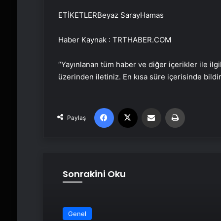
ETİKETLERBeyaz SarayHamas
Haber Kaynak : TRTHABER.COM
“Yayınlanan tüm haber ve diğer içerikler ile ilgil
üzerinden iletiniz. En kısa süre içerisinde bildi
Facebook
X
Email'den paylaş
Yaz
Paylaş
Sonrakini Oku
Genel