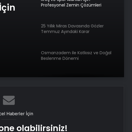
İçin
Profesyonel Zemin Çözümleri
25 Yıllık Miras Davasında Gözler
Temmuz Ayındaki Karar
Duruşmasına Çevrildi
Osmanzadem ile Katkısız ve Doğal
Beslenme Dönemi
Ortopodoloji İle Diyabetik Ayak
Yarası Tedavisi
Zihnin Gizemli Sınırları ve Ötesi :
Nasılnedir.com
el Haberler İçin
ne olabilirsiniz!