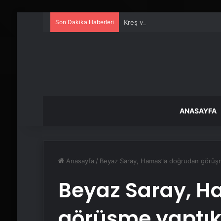
Son Dakika Haberleri
Kreş ve Spor Alanları İçin Prof
ANASAYFA
Anasayfa
/
Beyaz Saray, Hamas’la doğrudan görüşme 
Beyaz Saray, H
görüşme yaptıkla