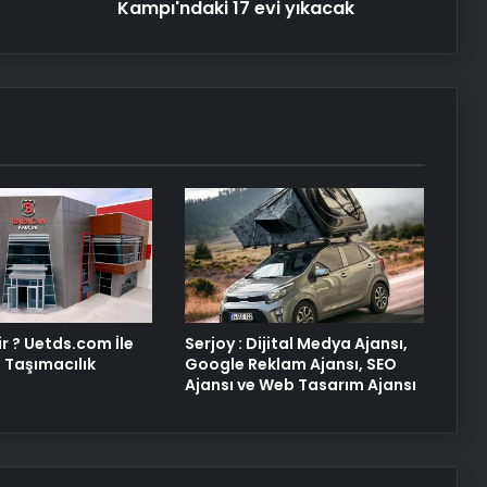
Kreş ve Spor Alanları İçin
evi
Kampı'ndaki 17 evi yıkacak
Profesyonel Zemin Çözümleri
yıkacak
25 Yıllık Miras Davasında Gözler
Temmuz Ayındaki Karar
Duruşmasına Çevrildi
Osmanzadem ile Katkısız ve Doğal
Beslenme Dönemi
Ortopodoloji İle Diyabetik Ayak
Yarası Tedavisi
r ? Uetds.com İle
Serjoy : Dijital Medya Ajansı,
al Taşımacılık
Google Reklam Ajansı, SEO
Ajansı ve Web Tasarım Ajansı