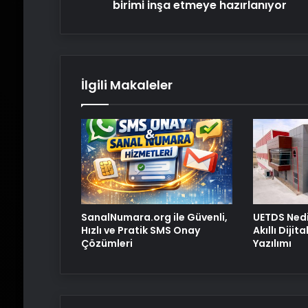
inşa
birimi inşa etmeye hazırlanıyor
etmeye
hazırlanıyor
İlgili Makaleler
SanalNumara.org ile Güvenli,
UETDS Nedi
Hızlı ve Pratik SMS Onay
Akıllı Dijit
Çözümleri
Yazılımı