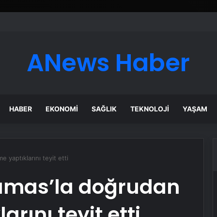
esyonel Zemin Çözümleri
ANews Haber
HABER
EKONOMI
SAĞLIK
TEKNOLOJI
YAŞAM
yaptıklarını teyit etti
amas’la doğrudan
rını teyit etti