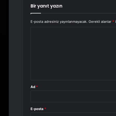
Bir yanıt yazın
E-posta adresiniz yayınlanmayacak.
Gerekli alanlar
*
i
Y
o
r
u
m
*
Ad
*
E-posta
*