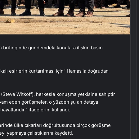
n brifinginde gündemdeki konulara ilişkin basın
alı esirlerin kurtarılması için” Hamas’la doğrudan
 (Steve Witkoff), herkesle konuşma yetkisine sahiptir
 devam eden görüşmeler, o yüzden şu an detaya
Zihnin Gizemli Sınırları ve Ötesi :
atlarıdır.” ifadelerini kullandı.
Nasılnedir.com
rinde ülke çıkarları doğrultusunda birçok görüşme
eyi yapmaya çalıştıklarını kaydetti.
Sosyox, Sosyal Medyada Büyümenin