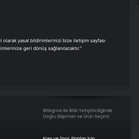
Güvenilir Adresi Olarak Öne Çıkıyor
Şafak Sezer’den “Form” Çıkartması:
Batuhan Kuru ile Yeni Bir Başlangıç!
i olarak yasal bildirimlerinizi bize iletişim sayfası
rimlerinize geri dönüş sağlanılacaktır.”
Sosyal Medyada “Batuhan Kuru”
Fırtınası: Şafak Sezer’in Değişimi Viral
Oldu!
Zarafetin ve Kalitenin Yeni Adı Roxx
Signature
Bitkigrow ile Bitki Yetiştiriciliğinde
Doğru Ekipman ve Ürün Seçimi
Kreş ve Spor Alanları İçin