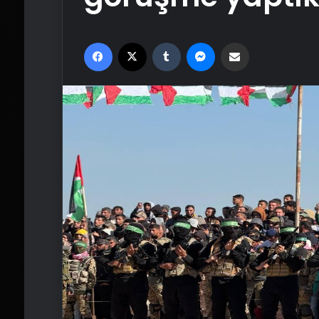
Facebook
X
Tumblr
Messenger
Email'den paylaş