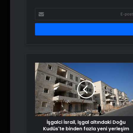
E-
posta
adresinizi
girin
İşgalci
İsrail,
işgal
altındaki
Doğu
Kudüs'te
binden
fazla
yeni
İşgalci İsrail, işgal altındaki Doğu
yerleşim
birimi
Kudüs'te binden fazla yeni yerleşim