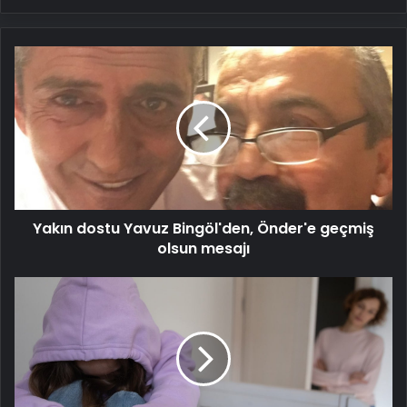
Yakın
dostu
Yavuz
Bingöl'den,
Önder'e
geçmiş
olsun
mesajı
Yakın dostu Yavuz Bingöl'den, Önder'e geçmiş
olsun mesajı
Uzmanı
uyardı:
Z
kuşağının
görünmeyen
sıkıntısı