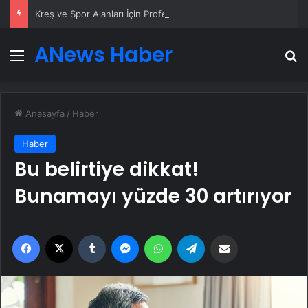
Kreş ve Spor Alanları İçin Profesyonel Zemin Çözümleri
ANews Haber
Menü
A
Anasayfa
/
Haber
Haber
Bu belirtiye dikkat!
Bunamayı yüzde 30 artırıyor
Facebook
X
Tumblr
Messenger
WhatsApp
Telegram
Email'den paylaş