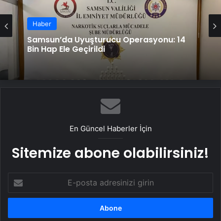
Haber
Samsun’da Uyuşturucu Operasyonu: 14
Bin Hap Ele Geçirildi
En Güncel Haberler İçin
Sitemize abone olabilirsiniz!
E-
posta
adresinizi
girin