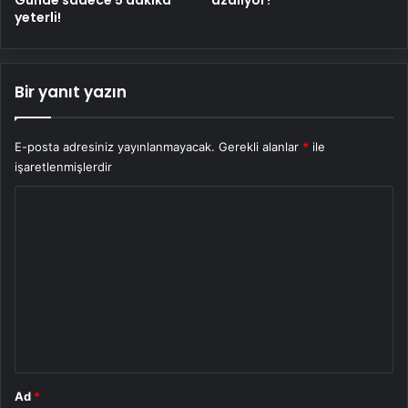
Günde sadece 5 dakika
azalıyor?
yeterli!
Bir yanıt yazın
E-posta adresiniz yayınlanmayacak.
Gerekli alanlar
*
ile
işaretlenmişlerdir
Y
o
r
u
m
*
Ad
*