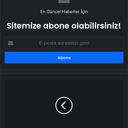
En Güncel Haberler İçin
Sitemize abone olabilirsiniz!
E-
posta
adresinizi
girin
Aksaray'da
Jandarma
Güvenlik
Önlemleri
Artırıldı