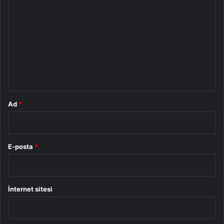
o
r
u
m
*
Ad
*
E-posta
*
İnternet sitesi