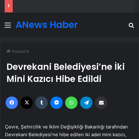
ANews Haber
Menü
A
Anasayfa
Devrekani Belediyesi’ne İki
Mini Kazıcı Hibe Edildi
Facebook
X
Tumblr
Messenger
WhatsApp
Telegram
Email'den paylaş
Çevre, Şehircilik ve İklim Değişikliği Bakanlığı tarafından
Devrekani Belediyesi’ne hibe edilen iki adet mini kazıcı,