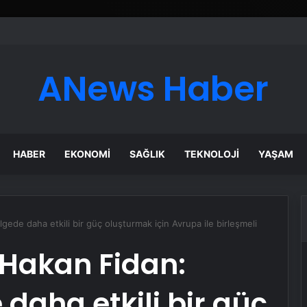
ANews Haber
HABER
EKONOMI
SAĞLIK
TEKNOLOJI
YAŞAM
lgede daha etkili bir güç oluşturmak için Avrupa ile birleşmeli
ı Hakan Fidan:
daha etkili bir güç