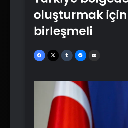
oluşturmak için
birleşmeli
Facebook
X
Tumblr
Messenger
Email'den paylaş