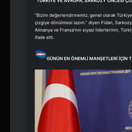
“TÜRKİYE VE AVRUPA, SARKOZY ÖNCESİ Çİ
“Bizim değerlendirmemiz, genel olarak Türkiye
çizgiye dönülmesi lazım.” diyen Fidan, Sarkozy
Almanya ve Fransa’nın siyasi liderlerinin, Türki
ifade etti.
GÜNÜN EN ÖNEMLİ MANŞETLERİ İÇİN T