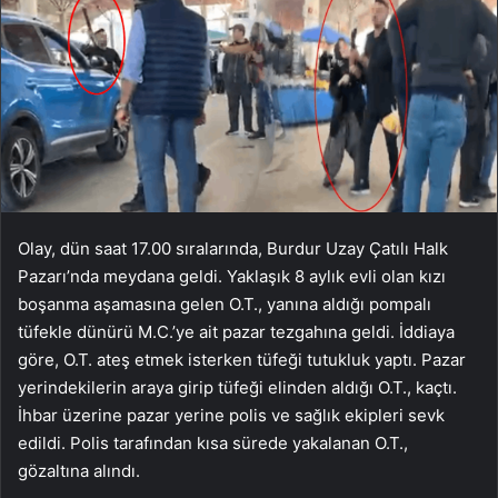
Olay, dün saat 17.00 sıralarında, Burdur Uzay Çatılı Halk
Pazarı’nda meydana geldi. Yaklaşık 8 aylık evli olan kızı
boşanma aşamasına gelen O.T., yanına aldığı pompalı
tüfekle dünürü M.C.’ye ait pazar tezgahına geldi. İddiaya
göre, O.T. ateş etmek isterken tüfeği tutukluk yaptı. Pazar
yerindekilerin araya girip tüfeği elinden aldığı O.T., kaçtı.
İhbar üzerine pazar yerine polis ve sağlık ekipleri sevk
edildi. Polis tarafından kısa sürede yakalanan O.T.,
gözaltına alındı.