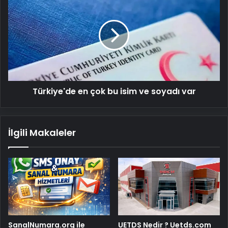
en
çok
bu
isim
ve
soyadı
var
Türkiye'de en çok bu isim ve soyadı var
İlgili Makaleler
SanalNumara.org ile
UETDS Nedir ? Uetds.com