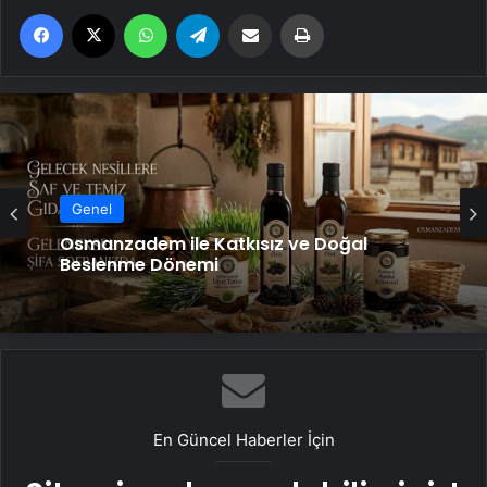
Facebook
X
WhatsApp
Telegram
Email'den paylaş
Yaz
Genel
Osmanzadem ile Katkısız ve Doğal
Beslenme Dönemi
En Güncel Haberler İçin