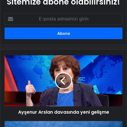
Sitemize abone olabilirsiniz!
E-
posta
adresinizi
girin
Ayşenur
Arslan
davasında
yeni
gelişme
Ayşenur Arslan davasında yeni gelişme
Türkiye'de