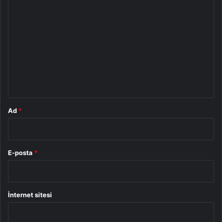
Y
o
r
u
m
*
Ad
*
E-posta
*
İnternet sitesi