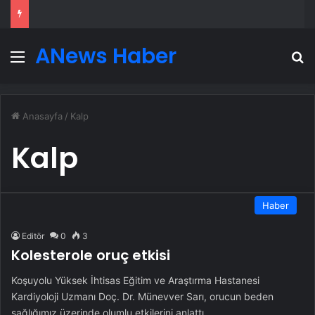
ANews Haber
Menü
A
Anasayfa
/
Kalp
Kalp
Haber
Editör
0
3
Kolesterole oruç etkisi
Koşuyolu Yüksek İhtisas Eğitim ve Araştırma Hastanesi
Kardiyoloji Uzmanı Doç. Dr. Münevver Sarı, orucun beden
sağlığımız üzerinde olumlu etkilerini anlattı.…