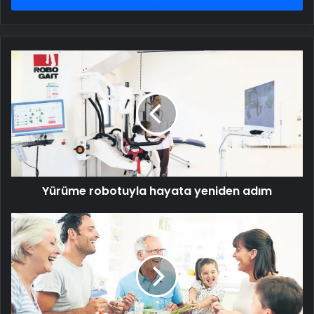
Yürüme
robotuyla
hayata
yeniden
adım
Yürüme robotuyla hayata yeniden adım
Ramazanda
sağlıklı
beslenme
reçetesi