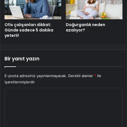
Ofis çalışanları dikkat:
Doğurganlık neden
Günde sadece 5 dakika
azalıyor?
yeterli!
Bir yanıt yazın
E-posta adresiniz yayınlanmayacak.
Gerekli alanlar
*
ile
işaretlenmişlerdir
Y
o
r
u
m