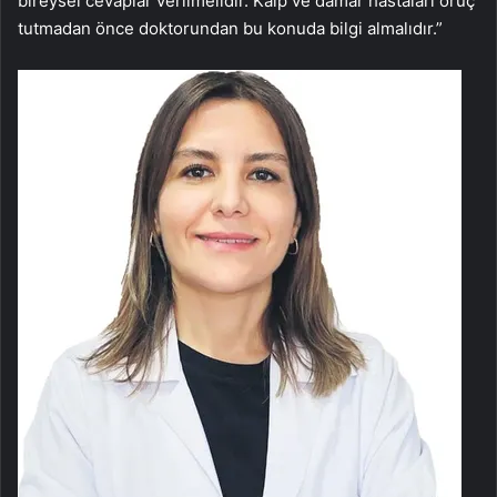
bireysel cevaplar verilmelidir. Kalp ve damar hastaları oruç
tutmadan önce doktorundan bu konuda bilgi almalıdır.”