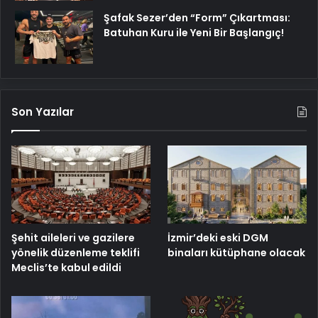
Şafak Sezer’den “Form” Çıkartması:
Batuhan Kuru ile Yeni Bir Başlangıç!
Son Yazılar
Şehit aileleri ve gazilere
İzmir’deki eski DGM
yönelik düzenleme teklifi
binaları kütüphane olacak
Meclis’te kabul edildi