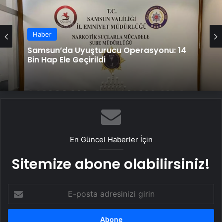
Haber
Haber
Samsun’da Uyuşturucu Operasyonu: 14
Bin Hap Ele Geçirildi
Bodrum’da Tekne Kazası: 3 Turist
Yaralandı
En Güncel Haberler İçin
Sitemize abone olabilirsiniz!
E-
posta
adresinizi
girin