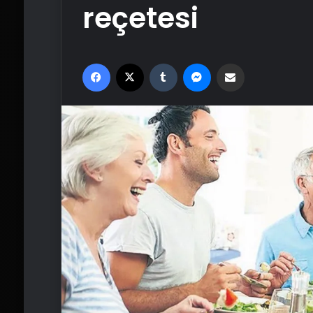
reçetesi
Facebook
X
Tumblr
Messenger
Email'den paylaş