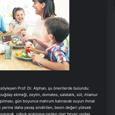
söyleyen Prof. Dr. Alphan, şu önerilerde bulundu:
uğday ekmeği, zeytin, domates, salatalık, süt, ıhlamur
yapılması, gün boyunca mahrum kalınacak suyun ihmal
 yerine daha yavaş sindirilen, besin değeri yüksek
nı uyararak, çabuk acıkmaya neden olan beyaz undan