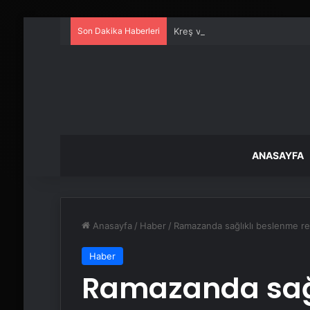
Son Dakika Haberleri
Kreş ve Spor Alanları İçin Prof
ANASAYFA
Anasayfa
/
Haber
/
Ramazanda sağlıklı beslenme re
Haber
Ramazanda sağl