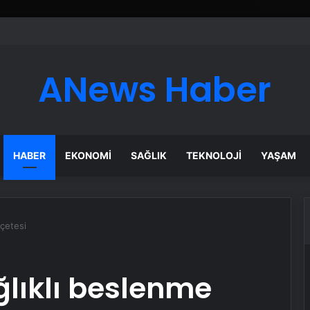
esyonel Zemin Çözümleri
ANews Haber
HABER
EKONOMI
SAĞLIK
TEKNOLOJI
YAŞAM
çetesi
ıklı beslenme