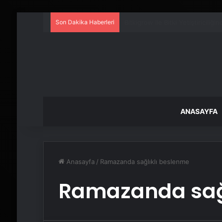
Son Dakika Haberleri
Kreş ve Spor Alanları İçin Prof
ANASAYFA
Anasayfa
/
Ramazanda sağlıklı beslenme
Ramazanda sağl