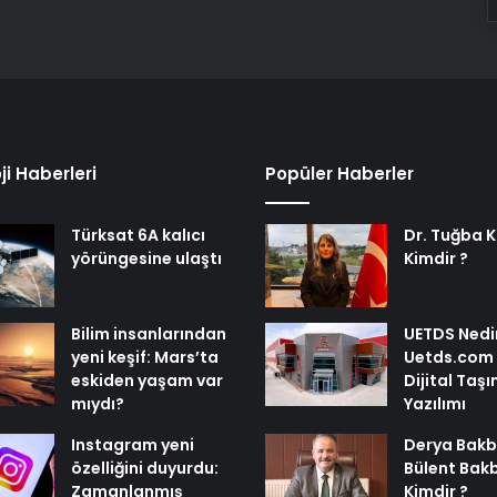
ji Haberleri
Popüler Haberler
Türksat 6A kalıcı
Dr. Tuğba 
yörüngesine ulaştı
Kimdir ?
Bilim insanlarından
UETDS Nedir
yeni keşif: Mars’ta
Uetds.com İl
eskiden yaşam var
Dijital Taşı
mıydı?
Yazılımı
Instagram yeni
Derya Bakb
özelliğini duyurdu:
Bülent Bak
Zamanlanmış
Kimdir ?