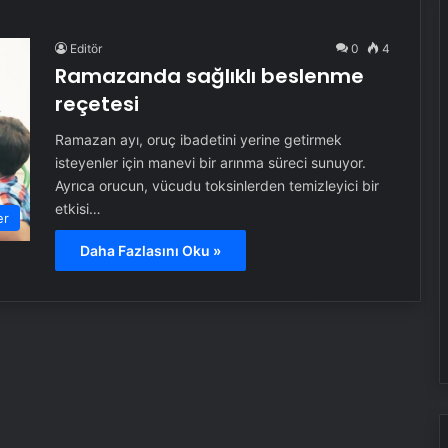
Editör
0
4
Ramazanda sağlıklı beslenme
reçetesi
Ramazan ayı, oruç ibadetini yerine getirmek
isteyenler için manevi bir arınma süreci sunuyor.
Ayrıca orucun, vücudu toksinlerden temizleyici bir
etkisi…
er
Daha Fazlasını Oku »