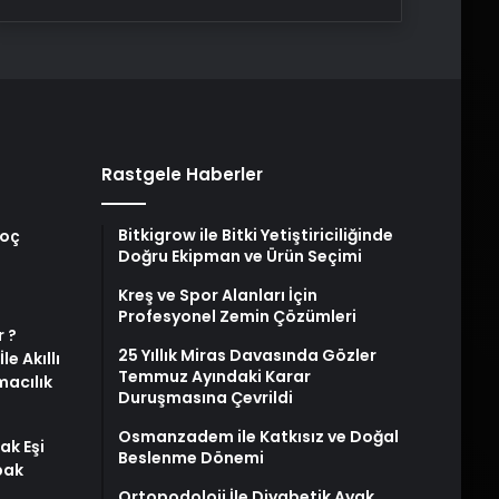
Rastgele Haberler
Bitkigrow ile Bitki Yetiştiriciliğinde
Koç
Doğru Ekipman ve Ürün Seçimi
Kreş ve Spor Alanları İçin
Profesyonel Zemin Çözümleri
 ?
25 Yıllık Miras Davasında Gözler
e Akıllı
Temmuz Ayındaki Karar
macılık
Duruşmasına Çevrildi
Osmanzadem ile Katkısız ve Doğal
ak Eşi
Beslenme Dönemi
bak
Ortopodoloji İle Diyabetik Ayak