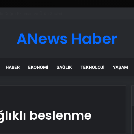
esyonel Zemin Çözümleri
ANews Haber
HABER
EKONOMI
SAĞLIK
TEKNOLOJI
YAŞAM
ıklı beslenme