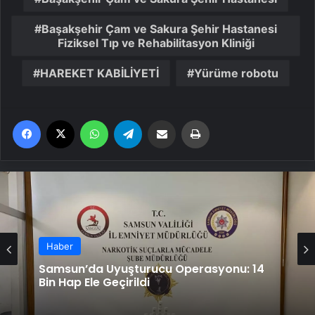
Başakşehir Çam ve Sakura Şehir Hastanesi
Fiziksel Tıp ve Rehabilitasyon Kliniği
HAREKET KABİLİYETİ
Yürüme robotu
Facebook
X
WhatsApp
Telegram
Email'den paylaş
Yaz
Haber
Samsun’da Uyuşturucu Operasyonu: 14
Bin Hap Ele Geçirildi