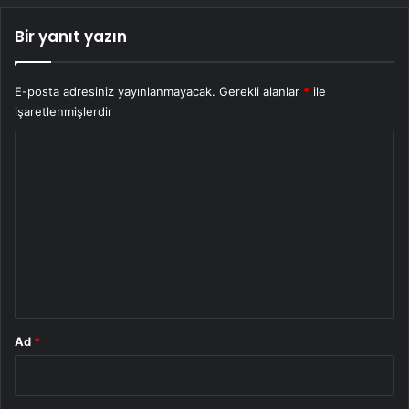
Bir yanıt yazın
E-posta adresiniz yayınlanmayacak.
Gerekli alanlar
*
ile
işaretlenmişlerdir
Y
o
r
u
m
*
Ad
*