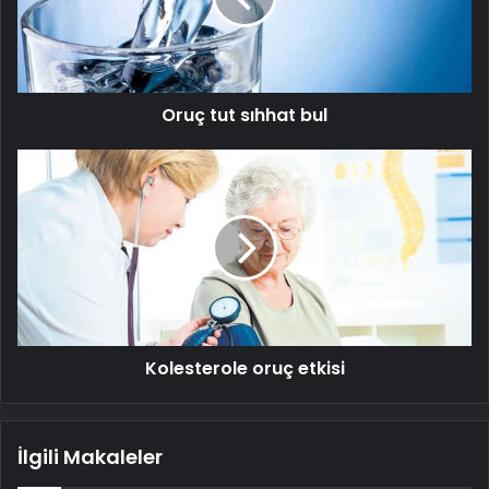
Oruç tut sıhhat bul
Kolesterole
oruç
etkisi
Kolesterole oruç etkisi
İlgili Makaleler