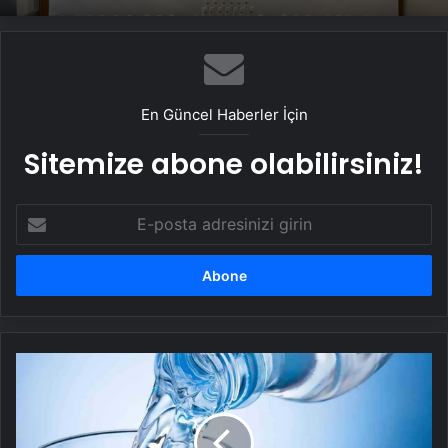
En Güncel Haberler İçin
Sitemize abone olabilirsiniz!
E-
posta
adresinizi
girin
Oruç
tut
sıhhat
bul