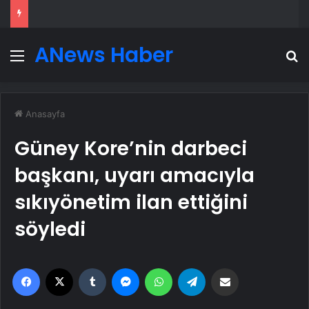
ANews Haber
Menü
A
Anasayfa
Güney Kore’nin darbeci
başkanı, uyarı amacıyla
sıkıyönetim ilan ettiğini
söyledi
Facebook
X
Tumblr
Messenger
WhatsApp
Telegram
Email'den paylaş