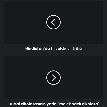
Hindistan'da
fil
saldırısı:
5
ölü
Hindistan'da fil saldırısı: 5 ölü
Dubai
çikolatasının
yerini
'melek
saçlı
çikolata'
aldı:
4
haneli
Dubai çikolatasının yerini 'melek saçlı çikolata'
fiyatı