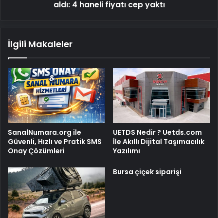
cep
aldı: 4 haneli fiyatı cep yaktı
yaktı
İlgili Makaleler
SanalNumara.org ile
UETDS Nedir ? Uetds.com
Güvenli, Hızlı ve Pratik SMS
İle Akıllı Dijital Taşımacılık
Onay Çözümleri
Yazılımı
Bursa çiçek siparişi