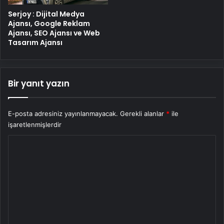
Serjoy : Dijital Medya
Ajansı, Google Reklam
Ajansı, SEO Ajansı ve Web
Tasarım Ajansı
Bir yanıt yazın
E-posta adresiniz yayınlanmayacak.
Gerekli alanlar
*
ile
işaretlenmişlerdir
Y
o
r
u
m
*