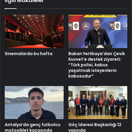
İlgili Makaleler
Sinemalarda bu hafta
Bakan Yerlikaya’dan Çevik
Kuvvet’e destek ziyareti:
“Türk polisi, kabus
yaşatmak isteyenlerin
kabusudur”
Antalya’da genç futbolcu
Göç İdaresi Başkanlığı 12
motosiklet kazasında
yaşında