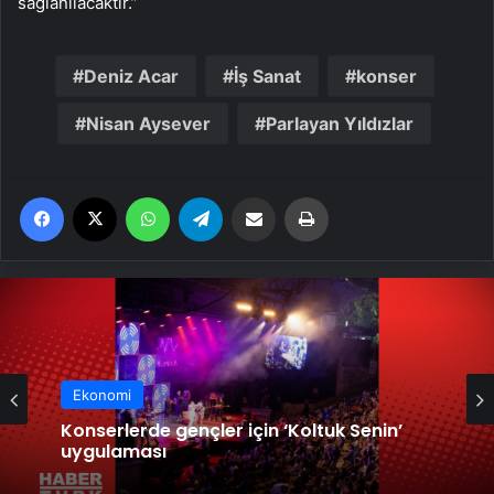
sağlanılacaktır.”
Deniz Acar
İş Sanat
konser
Nisan Aysever
Parlayan Yıldızlar
Facebook
X
WhatsApp
Telegram
Email'den paylaş
Yaz
Ekonomi
Konserlerde gençler için ‘Koltuk Senin’
uygulaması