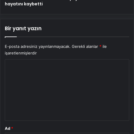
hayatını kaybetti
Bir yanıt yazın
E-posta adresiniz yayınlanmayacak.
Gerekli alanlar
*
ile
işaretlenmişlerdir
Y
o
r
u
m
*
Ad
*