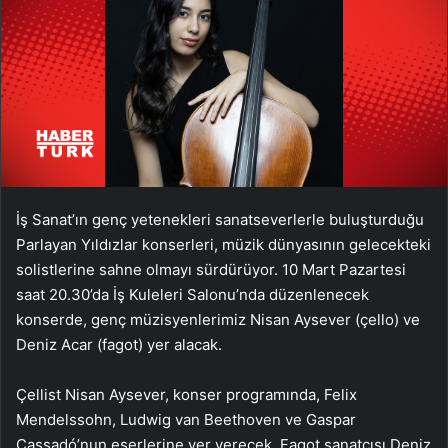
İş Sanat’ın genç yetenekleri sanatseverlerle buluşturduğu
Parlayan Yıldızlar konserleri, müzik dünyasının gelecekteki
solistlerine sahne olmayı sürdürüyor. 10 Mart Pazartesi
saat 20.30’da İş Kuleleri Salonu’nda düzenlenecek
konserde, genç müzisyenlerimiz Nisan Aysever (çello) ve
Deniz Acar (fagot) yer alacak.
Çellist Nisan Aysever, konser programında, Felix
Mendelssohn, Ludwig van Beethoven ve Gaspar
Cassadó’nun eserlerine yer verecek. Fagot sanatçısı Deniz