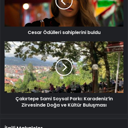
Cesar Ödülleri sahiplerini buldu
Çakırtepe
Sami
Soysal
Parkı:
Karadeniz’in
Zirvesinde
Doğa
ve
Kültür
Çakırtepe Sami Soysal Parkı: Karadeniz’in
Buluşması
Zirvesinde Doğa ve Kültür Buluşması