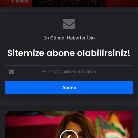
En Güncel Haberler İçin
Sitemize abone olabilirsiniz!
E-
posta
adresinizi
girin
Cesar
Ödülleri
sahiplerini
buldu