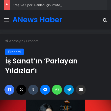
Kreş ve Spor Alanları İçin Profesyonel Zemin Çözümleri
ANews Haber
Menü
A
Anasayfa
/
Ekonomi
Ekonomi
İş Sanat’ın ‘Parlayan
Yıldızlar’ı
Facebook
X
Tumblr
Messenger
WhatsApp
Telegram
Email'den paylaş