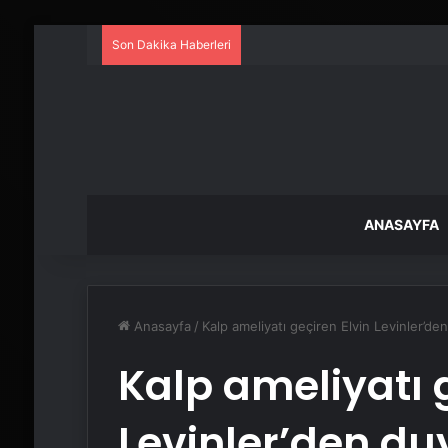
Son Dakika Haberleri
ANASAYFA
Anasayfa
/
Kalp ameliyatı geçiren Elvin Levinler’d
Kalp ameliyatı 
Levinler’den d