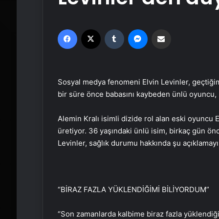
Facebook
X
Tumblr
Messenger
Email'den paylaş
Sosyal medya fenomeni Elvin Levinler, geçtiğim
bir süre önce babasını kaybeden ünlü oyuncu, 
Alemin Kralı isimli dizide rol alan eski oyuncu 
üretiyor. 36 yaşındaki ünlü isim, birkaç gün ö
Levinler, sağlık durumu hakkında şu açıklamayı
“BİRAZ FAZLA YÜKLENDİĞİMİ BİLİYORDUM”
“Son zamanlarda kalbime biraz fazla yüklendiğ