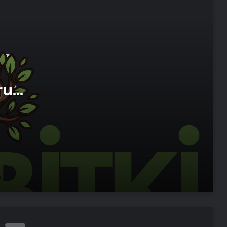
Osmanzadem ile Katkısız ve Doğal
Beslenme Dönemi
Ortopodoloji İle Diyabetik Ayak
Yarası Tedavisi
ru
Zihnin Gizemli Sınırları ve Ötesi :
imi
Nasılnedir.com
Sosyox, Sosyal Medyada Büyümenin
Güvenilir Adresi Olarak Öne Çıkıyor
Şafak Sezer’den “Form” Çıkartması:
Batuhan Kuru ile Yeni Bir Başlangıç!