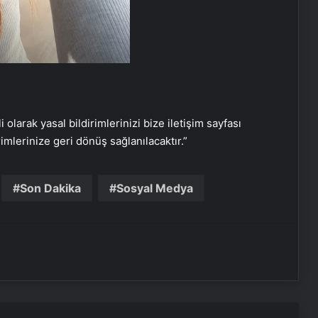
i olarak yasal bildirimlerinizi bize iletişim sayfası
rimlerinize geri dönüş sağlanılacaktır.”
Bitkigrow ile Bitki Yetiştiriciliğinde
Doğru Ekipman ve Ürün Seçimi
Son Dakika
Sosyal Medya
Kreş ve Spor Alanları İçin
Profesyonel Zemin Çözümleri
25 Yıllık Miras Davasında Gözler
Temmuz Ayındaki Karar
Duruşmasına Çevrildi