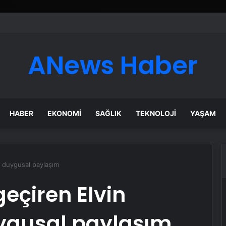
ANews Haber
HABER
EKONOMI
SAĞLIK
TEKNOLOJI
YAŞAM
en duygusal paylaşım
geçiren Elvin
uygusal paylaşım