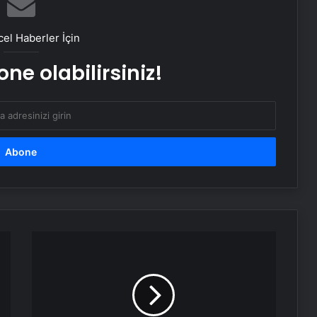
Sosyal Medyada “Batuhan Kuru”
Fırtınası: Şafak Sezer’in Değişimi Viral
el Haberler İçin
Oldu!
ne olabilirsiniz!
Zarafetin ve Kalitenin Yeni Adı Roxx
Signature
Esra
Erol,
Müge
Anlı'ya
gönderme
yaptığı