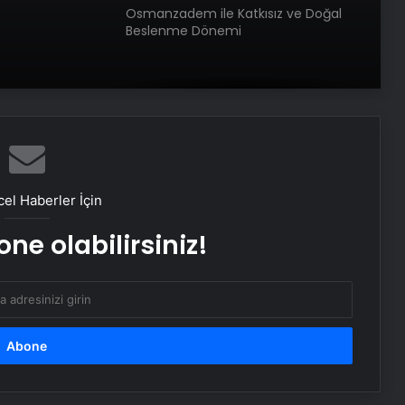
Osmanzadem ile Katkısız ve Doğal
Beslenme Dönemi
Ortopodoloji İle Diyabetik Ayak
Yarası Tedavisi
Zihnin Gizemli Sınırları ve Ötesi :
Nasılnedir.com
el Haberler İçin
ne olabilirsiniz!
Sosyox, Sosyal Medyada Büyümenin
Güvenilir Adresi Olarak Öne Çıkıyor
Şafak Sezer’den “Form” Çıkartması:
Batuhan Kuru ile Yeni Bir Başlangıç!