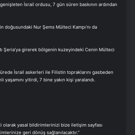
genişleten İsrail ordusu, 7 gün süren baskının ardından
rim’in doğusundaki Nur Şems Mülteci Kampı’nı da
 Batı Şeria’ya girerek bölgenin kuzeyindeki Cenin Mülteci
Zihnin Gizemli Sınırları ve Ötesi :
Nasılnedir.com
rede İsrail askerleri ile Filistin topraklarını gasbeden
nli yaşamını yitirdi, 7 bine yakın kişi yaralandı.
Sosyox, Sosyal Medyada Büyümenin
Güvenilir Adresi Olarak Öne Çıkıyor
Şafak Sezer’den “Form” Çıkartması:
Batuhan Kuru ile Yeni Bir Başlangıç!
i olarak yasal bildirimlerinizi bize iletişim sayfası
rimlerinize geri dönüş sağlanılacaktır.”