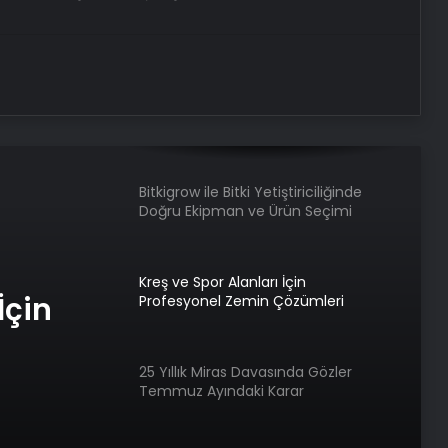
Sosyal Medyada “Batuhan Kuru”
Fırtınası: Şafak Sezer’in Değişimi Viral
Oldu!
Zarafetin ve Kalitenin Yeni Adı Roxx
Signature
Bitkigrow ile Bitki Yetiştiriciliğinde
Doğru Ekipman ve Ürün Seçimi
Kreş ve Spor Alanları İçin
İçin
Profesyonel Zemin Çözümleri
25 Yıllık Miras Davasında Gözler
Temmuz Ayındaki Karar
Duruşmasına Çevrildi