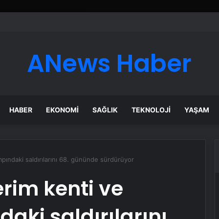
esyonel Zemin Çözümleri
ANews Haber
HABER
EKONOMI
SAĞLIK
TEKNOLOJI
YAŞAM
ampındaki saldırılarını 68. gününde sürdürüyor
kerim kenti ve
aki saldırılarını