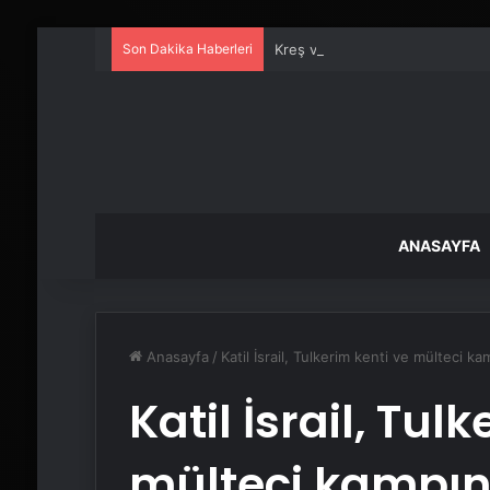
Son Dakika Haberleri
Kreş ve Spor Alanları İçin Prof
ANASAYFA
Anasayfa
/
Katil İsrail, Tulkerim kenti ve mülteci k
Katil İsrail, Tul
mülteci kampınd