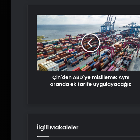
Çin'den
ABD'ye
misilleme:
Aynı
oranda
ek
tarife
uygulayacağız
Çin'den ABD'ye misilleme: Aynı
oranda ek tarife uygulayacağız
İlgili Makaleler