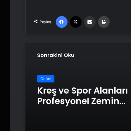
Facebook
X
Email'den paylaş
Yaz
Paylaş
Sonrakini Oku
Genel
Kreş ve Spor Alanları 
Profesyonel Zemin
Çözümleri