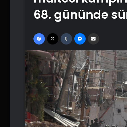
68. gününde sü
Facebook
X
Tumblr
Messenger
Email'den paylaş