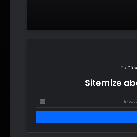
En Günc
Sitemize abo
E-
posta
adresinizi
girin