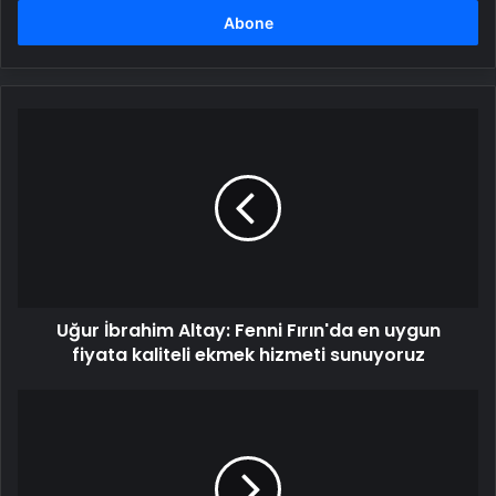
girin
Uğur
İbrahim
Altay:
Fenni
Fırın'da
en
uygun
fiyata
kaliteli
Uğur İbrahim Altay: Fenni Fırın'da en uygun
ekmek
hizmeti
fiyata kaliteli ekmek hizmeti sunuyoruz
sunuyoruz
Rasim
Ozan
Kütahyalı'nın
haberi
cuma