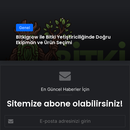
Genel
Bitkigrow ile Bitki Yetiştiriciliğinde Doğru
Ekipman ve Ürün Seçimi
En Güncel Haberler İçin
Sitemize abone olabilirsiniz!
E-
posta
adresinizi