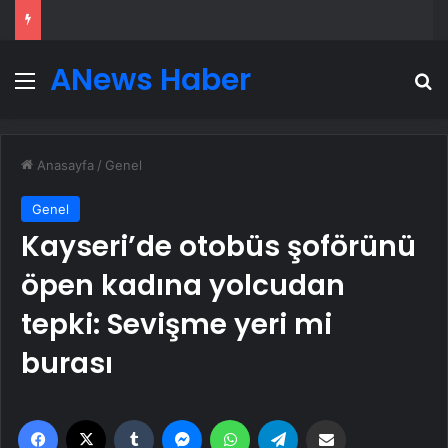
ANews Haber
Menü
A
Anasayfa
/
Genel
Genel
Kayseri’de otobüs şoförünü
öpen kadına yolcudan
tepki: Sevişme yeri mi
burası
Facebook
X
Tumblr
Messenger
WhatsApp
Telegram
Email'den paylaş