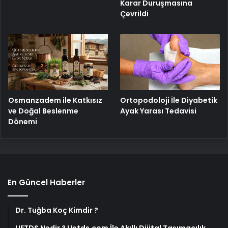
Karar Duruşmasına
Çevrildi
Osmanzadem ile Katkısız
Ortopodoloji İle Diyabetik
ve Doğal Beslenme
Ayak Yarası Tedavisi
Dönemi
En Güncel Haberler
Dr. Tuğba Koç Kimdir ?
UETDS Nedir ? Uetds.com İle Akıllı Dijital Taşımacılık