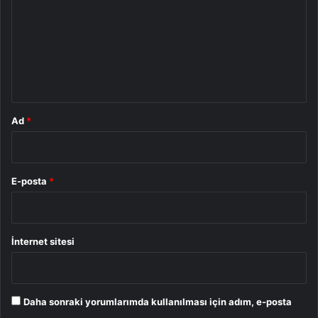
r
u
m
*
Ad
*
E-posta
*
İnternet sitesi
Daha sonraki yorumlarımda kullanılması için adım, e-posta