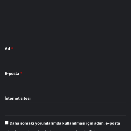
r
u
m
*
Ad
*
E-posta
*
İnternet sitesi
Daha sonraki yorumlarımda kullanılması için adım, e-posta