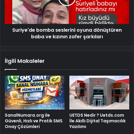
baba
ve
kızının
zafer
Suriye'de bomba seslerini oyuna dönüştüren
şarkıları
baba ve kızının zafer şarkıları
İlgili Makaleler
SanalNumara.org ile
UETDS Nedir ? Uetds.com
Güvenli, Hızlı ve Pratik SMS
İle Akıllı Dijital Taşımacılık
Onay Çözümleri
Yazılımı