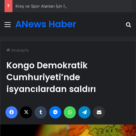
Kreş ve Spor Alanları İçin Profesyonel Zemin Çözümleri
ANews Haber
Menü
A
Anasayfa
Kongo Demokratik
Cumhuriyeti’nde
isyancılardan saldırı
Facebook
X
Tumblr
Messenger
WhatsApp
Telegram
Email'den paylaş