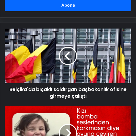
girin
Belçika'da
bıçaklı
saldırgan
başbakanlık
ofisine
girmeye
çalıştı
Belçika'da bıçaklı saldırgan başbakanlık ofisine
girmeye çalıştı
Suriye'de
bomba
seslerini
oyuna
dönüştüren