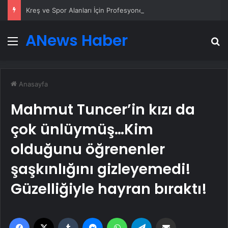
Kreş ve Spor Alanları İçin Profesyonel Zemin Çözümleri
ANews Haber
Menü
A
Anasayfa
Mahmut Tuncer’in kızı da
çok ünlüymüş…Kim
olduğunu öğrenenler
şaşkınlığını gizleyemedi!
Güzelliğiyle hayran bıraktı!
Facebook
X
Tumblr
Messenger
WhatsApp
Telegram
Email'den paylaş