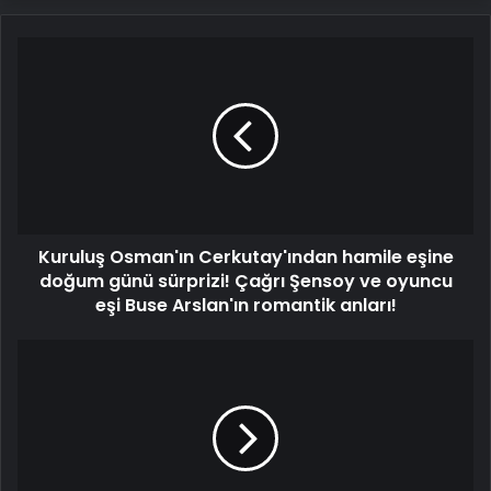
Kuruluş
Osman'ın
Cerkutay'ından
hamile
eşine
doğum
günü
sürprizi!
Çağrı
Kuruluş Osman'ın Cerkutay'ından hamile eşine
Şensoy
ve
doğum günü sürprizi! Çağrı Şensoy ve oyuncu
oyuncu
eşi Buse Arslan'ın romantik anları!
eşi
Buse
Latif
Arslan'ın
Doğan'ın
romantik
gözyaşları...
anları!
''Annem
gidince
dağım
yıkıldı''