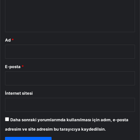
u
m
*
Ad
*
E-posta
*
İnternet sitesi
Daha sonraki yorumlarımda kullanılması için adım, e-posta
adresim ve site adresim bu tarayıcıya kaydedilsin.