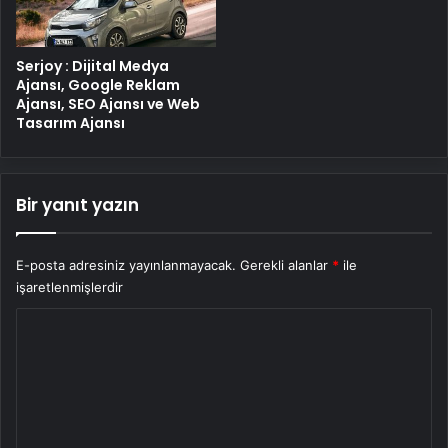
Serjoy : Dijital Medya
Ajansı, Google Reklam
Ajansı, SEO Ajansı ve Web
Tasarım Ajansı
Bir yanıt yazın
E-posta adresiniz yayınlanmayacak.
Gerekli alanlar
*
ile
işaretlenmişlerdir
Y
o
r
u
m