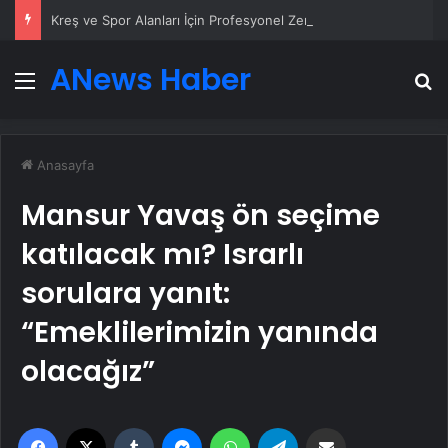
Kreş ve Spor Alanları İçin Profesyonel Zemin Çözümleri
ANews Haber
Menü
A
Anasayfa
Mansur Yavaş ön seçime
katılacak mı? Israrlı
sorulara yanıt:
“Emeklilerimizin yanında
olacağız”
Facebook
X
Tumblr
Messenger
WhatsApp
Telegram
Email'den paylaş