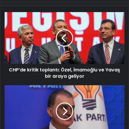
CHP’de
kritik
toplantı:
Özel,
İmamoğlu
ve
Yavaş
bir
araya
CHP’de kritik toplantı: Özel, İmamoğlu ve Yavaş
geliyor
bir araya geliyor
Ömer
Çelik'ten
Özgür
Özel'e
Gazze
tepkisi