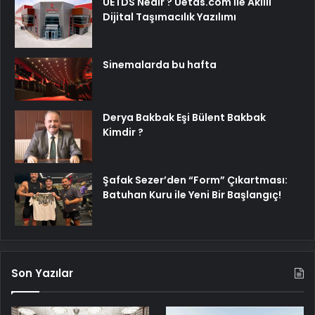
UETDS Nedir ? Uetds.com İle Akıllı
Dijital Taşımacılık Yazılımı
Sinemalarda bu hafta
Derya Bakbak Eşi Bülent Bakbak
Kimdir ?
Şafak Sezer’den “Form” Çıkartması:
Batuhan Kuru ile Yeni Bir Başlangıç!
Son Yazılar