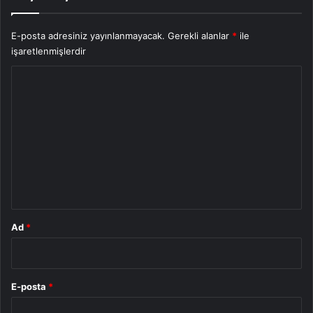
E-posta adresiniz yayınlanmayacak.
Gerekli alanlar
*
ile
işaretlenmişlerdir
Y
o
r
u
m
*
Ad
*
E-posta
*