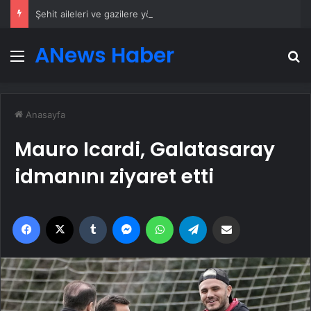
Şehit aileleri ve gazilere yönelik düzenleme teklifi Meclis’te kabul edildi
ANews Haber
Menü
A
Anasayfa
Mauro Icardi, Galatasaray
idmanını ziyaret etti
Facebook
X
Tumblr
Messenger
WhatsApp
Telegram
Email'den paylaş