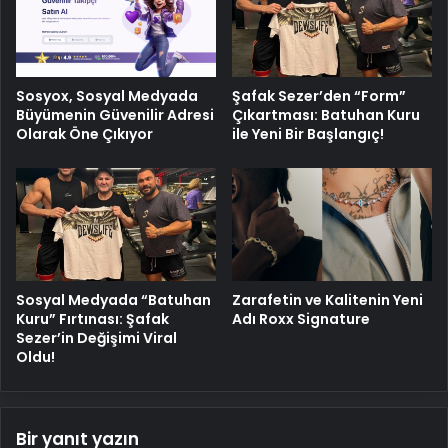
Sosyox, Sosyal Medyada
Şafak Sezer’den “Form”
Büyümenin Güvenilir Adresi
Çıkartması: Batuhan Kuru
Olarak Öne Çıkıyor
ile Yeni Bir Başlangıç!
Sosyal Medyada “Batuhan
Zarafetin ve Kalitenin Yeni
Kuru” Fırtınası: Şafak
Adı Roxx Signature
Sezer’in Değişimi Viral
Oldu!
Bir yanıt yazın