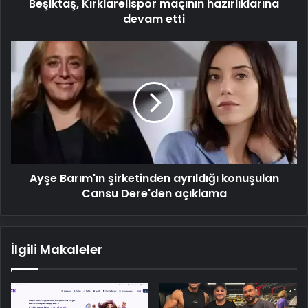
Beşiktaş, Kırklarelispor maçının hazırlıklarına
devam etti
Ayşe
Barım'ın
şirketinden
ayrıldığı
konuşulan
Cansu
Dere'den
açıklama
Ayşe Barım'ın şirketinden ayrıldığı konuşulan
Cansu Dere'den açıklama
İlgili Makaleler