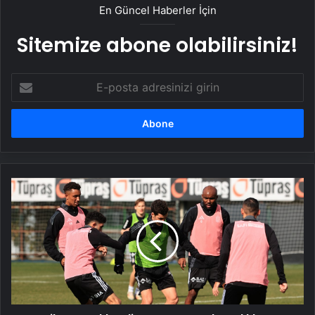
En Güncel Haberler İçin
Sitemize abone olabilirsiniz!
E-
posta
adresinizi
girin
Beşiktaş,
Kırklarelispor
maçının
hazırlıklarına
devam
etti