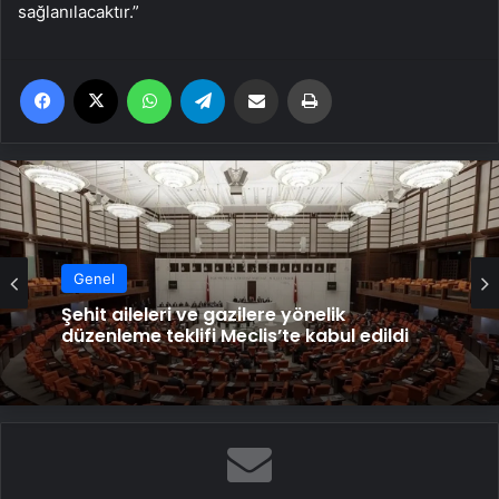
sağlanılacaktır.”
Facebook
X
WhatsApp
Telegram
Email'den paylaş
Yaz
Genel
Şehit aileleri ve gazilere yönelik
düzenleme teklifi Meclis’te kabul edildi