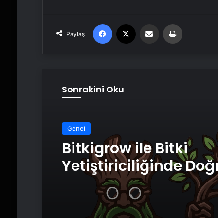
Facebook
X
Email'den paylaş
Yaz
Paylaş
Sonrakini Oku
Genel
Bitkigrow ile Bitki
Yetiştiriciliğinde Doğ
Ekipman ve Ürün Seç