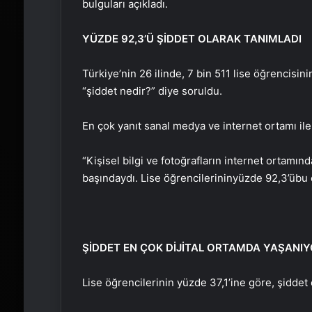
bulguları açıkladı.
YÜZDE 92,3’Ü ŞİDDET OLARAK TANIMLADI
Türkiye’nin 26 ilinde, 7 bin 511 lise öğrencisin
“şiddet nedir?” diye soruldu.
En çok yanıt sanal medya ve internet ortamı ile i
“Kişisel bilgi ve fotoğrafların internet ortamın
başındaydı. Lise öğrencilerinin
yüzde 92,3’ü
bu 
ŞİDDET EN ÇOK DİJİTAL ORTAMDA YAŞANI
Lise öğrencilerinin yüzde 37,1’ine göre, şiddet 