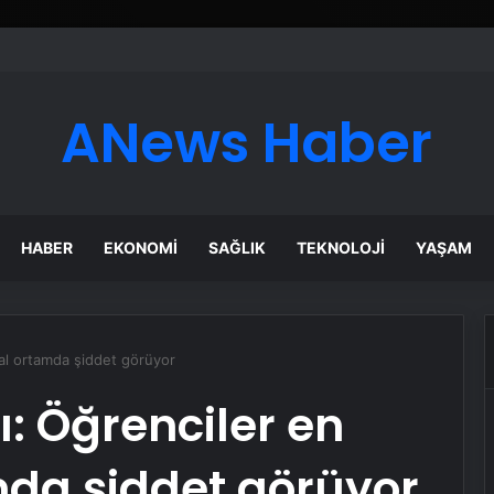
ANews Haber
HABER
EKONOMI
SAĞLIK
TEKNOLOJI
YAŞAM
tal ortamda şiddet görüyor
: Öğrenciler en
amda şiddet görüyor