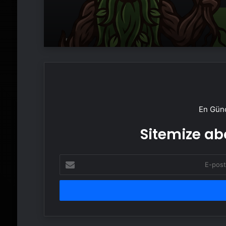
En Günc
Sitemize abo
E-
posta
adresinizi
girin