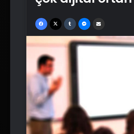
Facebook
X
Tumblr
Messenger
Email'den paylaş