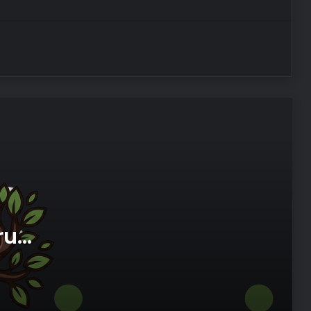
Kreş ve Spor Alanları İçin
Profesyonel Zemin Çözümleri
25 Yıllık Miras Davasında Gözler
Temmuz Ayındaki Karar
Duruşmasına Çevrildi
Osmanzadem ile Katkısız ve Doğal
Beslenme Dönemi
Ortopodoloji İle Diyabetik Ayak
Yarası Tedavisi
ru
Zihnin Gizemli Sınırları ve Ötesi :
imi
Nasılnedir.com