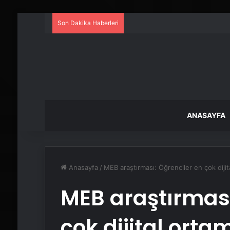
Son Dakika Haberleri
ANASAYFA
Anasayfa
/
MEB araştırması: Öğrenciler en çok diji
MEB araştırması
çok dijital ort