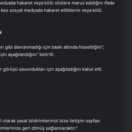
 medyada hakaret veya kötü sözlere maruz kaldığını ifade
r kez sosyal medyada hakaret ettiklerini veya kötü
N
i gibi davranmadığı için baskı altında hissettiğini”;
çin aşağılandığını” belirtti.
r görüşü savundukları için aşağıladığını kabul etti.
Bitkigrow ile Bitki Yetiştiriciliğinde
Doğru Ekipman ve Ürün Seçimi
i olarak yasal bildirimlerinizi bize iletişim sayfası
rimlerinize geri dönüş sağlanılacaktır.”