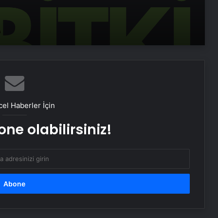
Sosyox, Sosyal Medyada Büyümenin
Güvenilir Adresi Olarak Öne Çıkıyor
Şafak Sezer’den “Form” Çıkartması:
Batuhan Kuru ile Yeni Bir Başlangıç!
Sosyal Medyada “Batuhan Kuru”
Fırtınası: Şafak Sezer’in Değişimi Viral
el Haberler İçin
Oldu!
ne olabilirsiniz!
Zarafetin ve Kalitenin Yeni Adı Roxx
Signature